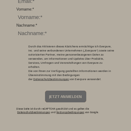
Vorname:
*
Nachname:
*
Durch das Aktivieren dieses Kästchens ermächtige ich Everpure,
Inc. und seine verbundenen Unternehmen („Everpure“) sowie seine
autorisierten Partner, meine personenbezogenen Daten zu
verwenden, um Informationen und Updates über Produkte,
Services, Umfragen und Veranstaltungen von Everpure zu
erhalten.
Die von Ihnen zur Verfügung gestellten Informationen werden in
Übereinstimmung mit den Bedingungen
der
Datenschutzbestimmungen
von Everpure verwendet.
JETZT ANMELDEN
Diese Seite ist durch reCAPTCHA geschützt und es gelten die
Datenschutzbestimmungen
und
Nutzungsbedingungen
von Google.