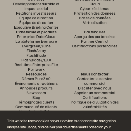
Développement durable et
Cloud
impact social
Cyber-résilience
Relations investisseurs
Protection des données
Équipe de direction
Bases de données
Équipe de direction
Virtualisation
Executive Briefing Center
Plateforme et produits
Partenaires
Enterprise Data Cloud
Aperçu des partenaires
La plateforme Everpure
Partner Central
Evergreen//One
Certifications partenaires
FlashArray
FlashBlade
FlashBlade//EXA
Real-time Enterprise File
Portworx
Ressources
Nous contacter
Démos Pure360
Contacter le service
Événements et webinars
commercial
Annonces produits
Discuter avec nous
Newsroom
Appeler un commercial
Blog
Certifications
Témoignages clients
Politique de divulgation des
Communauté de clients
vulnérabilités
Knowledge Articles
This website uses cookies on your device to enhance site navigation,
analyse site usage, and deliver you advertisements based on your
Rejoignez la conversation