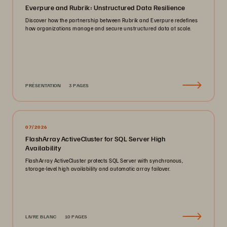
Everpure and Rubrik: Unstructured Data Resilience
Discover how the partnership between Rubrik and Everpure redefines
how organizations manage and secure unstructured data at scale.
PRÉSENTATION
3 PAGES
07/2026
FlashArray ActiveCluster for SQL Server High
Availability
FlashArray ActiveCluster protects SQL Server with synchronous,
storage-level high availability and automatic array failover.
LIVRE BLANC
10 PAGES