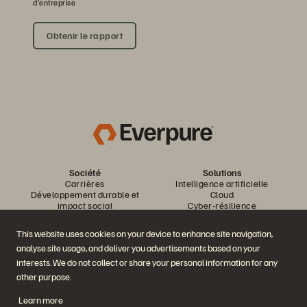
d’entreprise
Obtenir le rapport
Société
Solutions
Carrières
Intelligence artificielle
Développement durable et
Cloud
impact social
Cyber-résilience
Relations investisseurs
Protection des données
Équipe de direction
Bases de données
This website uses cookies on your device to enhance site navigation,
Équipe de direction
Virtualisation
analyse site usage, and deliver you advertisements based on your
Executive Briefing Center
Plateforme et produits
Partenaires
interests. We do not collect or share your personal information for any
Enterprise Data Cloud
Aperçu des partenaires
other purpose.
La plateforme Everpure
Partner Central
Evergreen//One
Certifications partenaires
Learn more
FlashArray