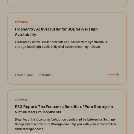
07/2026
FlashArray ActiveCluster for SQL Server High
Availability
FlashArray ActiveCluster protects SQL Server with synchronous,
storage-level high availability and automatic array failover.
LIVRE BLANC
10 PAGES
03/2025
ESG Report: The Economic Benefits of Pure Storage in
Virtualized Environments
Download this Economic Validation conducted by Enterprise Strategy
Group to learn how Pure Storage can help you with your virtualization
data storage needs.