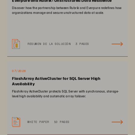
Everpure and Rubrik: Unstructured Data Resilience
Discover how the partnership between Rubrik and Everpure redefines how
organizations manage and secure unstructured data at scale.
RESUMEN DE LA SOLUCIÓN
3 PAGES
07/2026
FlashArray ActiveCluster for SQL Server High
Availability
FlashArray ActiveCluster protects SQL Server with synchronous, storage-
level high availability and automatic array failover.
WHITE PAPER
10 PAGES