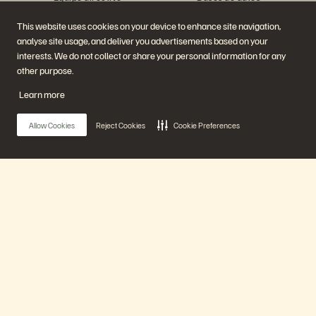
Ubicaciones
Computación de alto
Executive Briefing Center
rendimiento
This website uses cookies on your device to enhance site navigation,
Virtualización
analyse site usage, and deliver you advertisements based on your
Sectores
Plataforma y productos
Partners
interests. We do not collect or share your personal information for any
Enterprise Data Cloud
Información general para
other purpose.
La Plataforma Everpure
Partners
Evergreen//One
Partner Central
Learn more
FlashArray
Certificaciones de Partners
FlashBlade
FlashBlade//EXA
Allow Cookies
Reject Cookies
Cookie Preferences
Enterprise File
Portworx
Recursos
Contactar con nosotros
Demos
Contactar con Ventas
Eventos y Webinars
Chatear con Ventas
Anuncios de productos
Llamar a Ventas
Main Menu
Sala de prensa
Certificaciones
Blog
Política de divulgación de
Historias de clientes
vulnerabilidades
Nuestra Plataforma
Comunidad de clientes
Artículos divulgativos
Productos
Únase a la conversación
Siga las redes sociales oficiales de Everpure
Soluciones