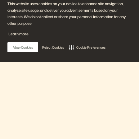
This website uses cookies on your device to enhance site navigation,
analyse site usage, and deliver you advertisements based on your
interests. We do not collect or share your personal information for any
other purpose.
Société
Solutions
Learn more
Carrières
Intelligence artificielle
Développement durable et
Cloud
impact social
Cyber-résilience
Allow Cookies
Reject Cookies
Cookie Preferences
Relations investisseurs
Protection des données
Équipe de direction
Bases de données
Équipe de direction
Virtualisation
Executive Briefing Center
Plateforme et produits
Partenaires
Enterprise Data Cloud
Aperçu des partenaires
Main Menu
La plateforme Everpure
Partner Central
Evergreen//One
Certifications partenaires
FlashArray
FlashBlade
Notre plateforme
FlashBlade//EXA
Real-time Enterprise File
Portworx
Produits
Ressources
Nous contacter
Démos Pure360
Contacter le service
Événements et webinars
commercial
Annonces produits
Discuter avec nous
Solutions
Newsroom
Appeler un commercial
Blog
Certifications