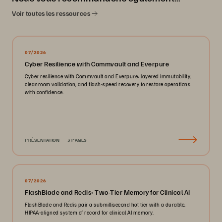
Voir toutes les ressources
07/2026
Cyber Resilience with Commvault and Everpure
Cyber resilience with Commvault and Everpure: layered immutability,
cleanroom validation, and flash-speed recovery to restore operations
with confidence.
PRÉSENTATION
3 PAGES
07/2026
FlashBlade and Redis: Two-Tier Memory for Clinical AI
FlashBlade and Redis pair a submillisecond hot tier with a durable,
HIPAA-aligned system of record for clinical AI memory.