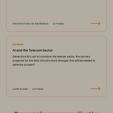
ARCHITECTURE DE RÉFÉRENCE
12 PAGES
11/2024
AI and the Telecom Sector
Generative AI is set to transform the telecom sector. Are carriers
prepared for the data infrastructure changes that will be needed to
optimize success?
LIVRE BLANC
14 PAGES