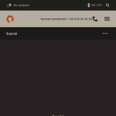
My Updates
FR / FR
2
Service commercial : +33 8 01 84 16 66
Santé