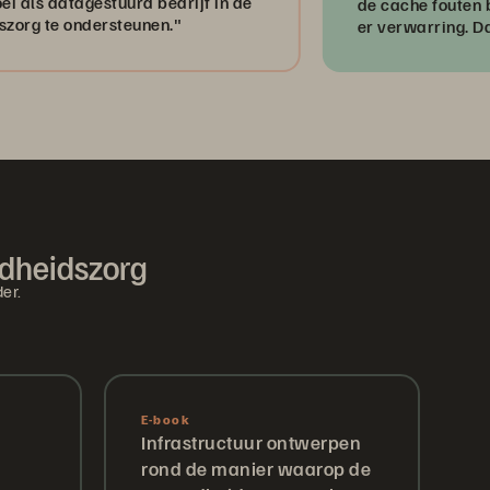
stuurd bedrijf in de
de cache fouten begon te vert
rsteunen."
er verwarring. Dat was allema
we overstapten op Everpure.”
ndheidszorg
er.
E-book
Infrastructuur ontwerpen
rond de manier waarop de