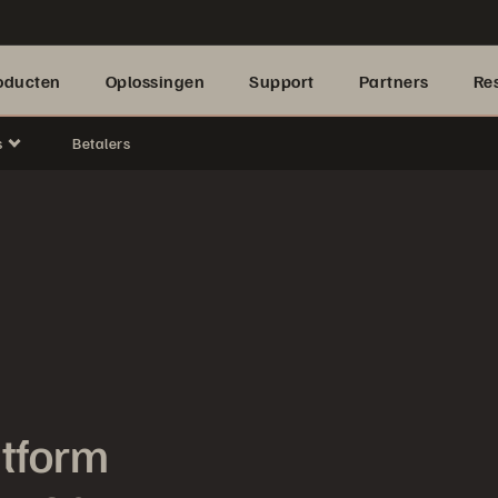
oducten
Oplossingen
Support
Partners
Re
s
Betalers
atform