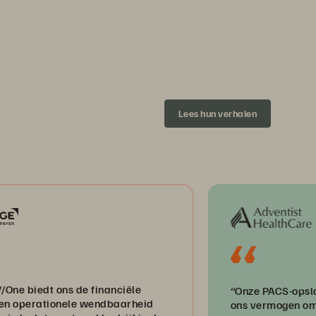
Lees hun verhalen
s de financiële
“Onze PACS-opslag is direct v
onele wendbaarheid
ons vermogen om levens te re