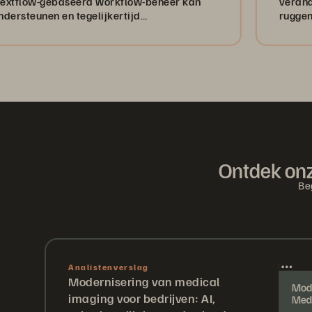
seerd workflow-beheer kan
veranderd in beton.
n tegelijkertijd
ruggengraat van onz
, eenvoud en beschikbaarheid
n.”
Ontdek onz
Be
Analistenverslag
Modernisering van medical
imaging voor bedrijven: AI,