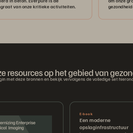
 Everpure is de
om onze groei als datage
e kritieke activiteiten.
gezondheidszorg te onde
e resources op het gebied van gezo
gin met deze bronnen en bekijk vervolgens de volledige set hierond
E-book
Een moderne
opslaginfrastructuur