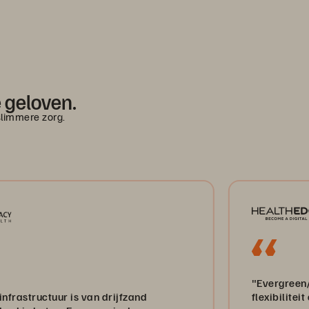
e geloven.
slimmere zorg.
"Evergreen//One biedt on
r is van drijfzand
flexibiliteit en operati