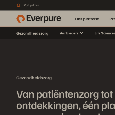
My Updates
Ons platform
Pr
Gezondheidszorg
Aanbieders
Life Science
pure.ai
Gezondheidszorg
Van patiëntenzorg tot
ontdekkingen, één pl