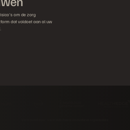
ouwen
risico's om de zorg
form dat voldoet aan al uw
.
Vertrouwd door 's werelds meest innovatieve organisaties