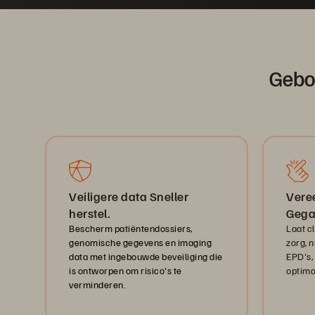
Gebo
Veiligere data Sneller
Vere
herstel.
Gega
Bescherm patiëntendossiers,
Laat c
genomische gegevens en imaging
zorg, n
data met ingebouwde beveiliging die
EPD's,
is ontworpen om risico's te
optima
verminderen.