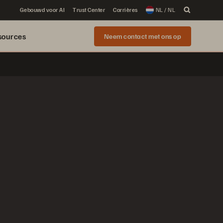
Gebouwd voor AI
Trust Center
Carrières
NL / NL
sources
Neem contact met ons op