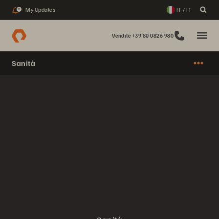
My Updates
IT / IT
2
Vendite +39 80 0826 980
Sanità