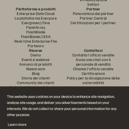
Settori
Piattaforma e prodotti
Partner
Enterprise Data Cloud
Panoramica dei partner
La piattaforma Everpure
Partner Central
Evergreen//One
Certificazioni per i partner
FlashArray
FlashBlade
FlashBlade//EXA
Real-time Enterprise File
Portworx
Risorse
Contattaci
Demo
Contatta l'ufficio vendite
Eventi e webinar
Avvia una chat con il
Annunci di prodotti
personale di vendita
Newsroom
Chiama l'ufficio vendite
Blog
Certificazioni
Storie dei clienti
Policy per la divulgazione delle
Community dei clienti
vulnerabilità
Articolo della knowledge base
This website uses cookies on your device to enhance site navigation,
analyse site usage, and deliver you advertisements based on your
Partecipa alla conversazione
interests. We do not collect or share your personal information for any
Segui tutti i canali social ufficiali di Everpure
other purpose.
Learn more