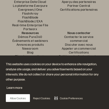
Enterprise Data Cloud
Aperçu des partenaires
La plateforme Everpure
Partner Central
Evergreen//One
Certifications partenaires
FlashArray
FlashBlade
FlashBlade//EXA
Real-time Enterprise File
Portworx
Ressources
Nous contacter
Démos Pure360
Contacter le service
Événements et webinars
commercial
Annonces produits
Discuter avec nous
Newsroom
Appeler un commercial
Blog
Certifications
Témoignages clients
Politique de divulgation des
Communauté de clients
vulnérabilités
Knowledge Articles
This website uses cookies on your device to enhance site navigation,
analyse site usage, and deliver you advertisements based on your
interests. We do not collect or share your personal information for any
Rejoignez la conversation
other purpose.
Suivez-nous sur tous les réseaux sociaux Everpure
Learn more
Allow Cookies
Reject Cookies
Cookie Preferences
© 2026 Everpure, Inc. Tous droits réservés.
Confidentialité
Conditions d’utilisation du site Web
Informations juridiques