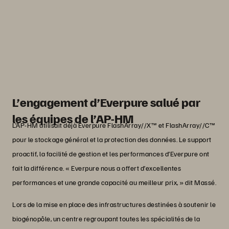
mettre en place une architecture
centralisée dédiée aux activités
génomiques. »
Renaud Massé
Responsable de l’infrastructure informatique, AP-
HM
L’engagement d’Everpure salué par
les équipes de l’AP-HM
L’AP-HM utilisait déjà Everpure FlashArray//X™ et FlashArray//C™
pour le stockage général et la protection des données. Le support
proactif, la facilité de gestion et les performances d’Everpure ont
fait la différence. « Everpure nous a offert d’excellentes
performances et une grande capacité au meilleur prix, » dit Massé.
Lors de la mise en place des infrastructures destinées à soutenir le
biogénopôle, un centre regroupant toutes les spécialités de la