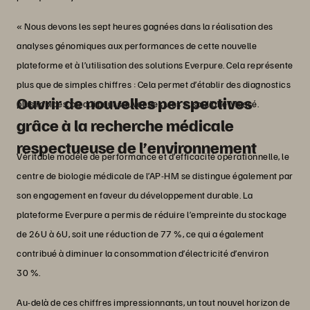
« Nous devons les sept heures gagnées dans la réalisation des
analyses génomiques aux performances de cette nouvelle
plateforme et à l’utilisation des solutions Everpure. Cela représente
plus que de simples chiffres : Cela permet d’établir des diagnostics
Ouvrir de nouvelles perspectives
plus rapides, ce qui peut sauver des vies », souligne Massé.
grâce à la recherche médicale
respectueuse de l’environnement
Véritable modèle de performance et d’efficacité opérationnelle, le
centre de biologie médicale de l’AP-HM se distingue également par
son engagement en faveur du développement durable. La
plateforme Everpure a permis de réduire l’empreinte du stockage
de 26U à 6U, soit une réduction de 77 %, ce qui a également
contribué à diminuer la consommation d’électricité d’environ
30 %.
Au-delà de ces chiffres impressionnants, un tout nouvel horizon de