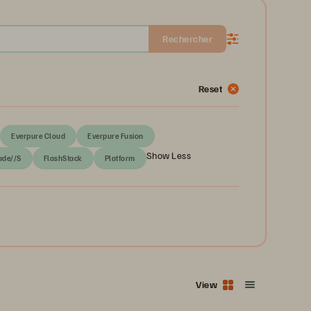
Rechercher
Reset
Everpure Cloud
Everpure Fusion
Show Less
ade//S
FlashStack
Platform
View