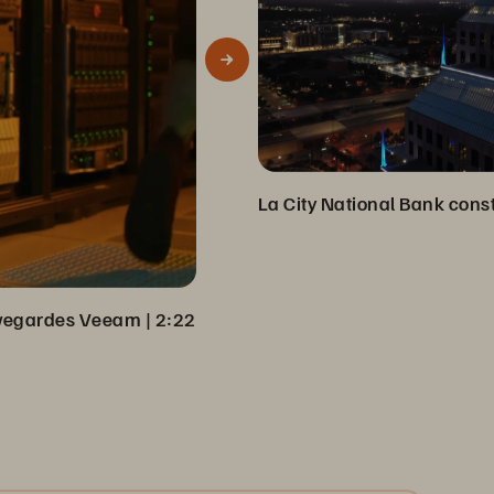
auvegardes Veeam
 | 
2:22