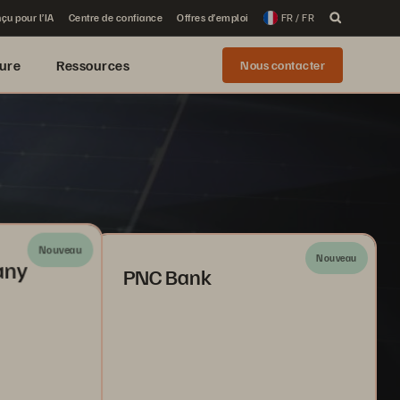
çu pour l’IA
Centre de confiance
Offres d’emploi
FR / FR
ure
Ressources
Nous contacter
Nouveau
Nouveau
any
PNC Bank