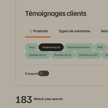
Témoignages clients
1
Produits
Types de solutions
Sec
Tous
FlashArray//X
Advanced Services
AIRI
FlashArray//C
FlashArray//E
FlashArray//ST
Fl
Français
183
Match your search