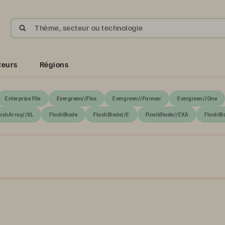
Thème, secteur ou technologie
teurs
Régions
Enterprise File
Evergreen//Flex
Evergreen//Forever
Evergreen//One
ashArray//XL
FlashBlade
FlashBlade//E
FlashBlade//EXA
FlashBl