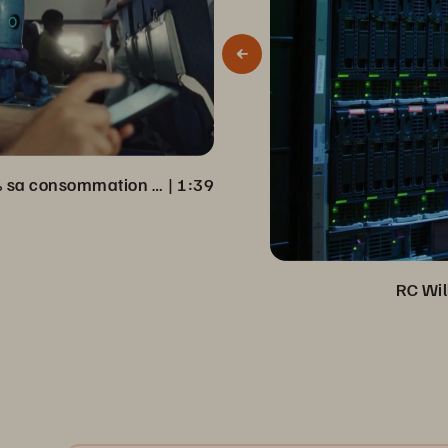
Virgin Media réduit de 98 % sa consommation d’électricité
 | 
1:39
RC Wil