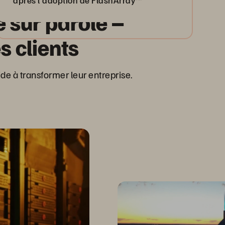
après l’adoption de FlashArray™
 sur parole –
 clients
e à transformer leur entreprise.