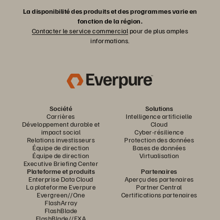
disques mécaniques, les disques de stockage flash sont bien
La disponibilité des produits et des programmes varie en
plus rapides que les technologies traditionnelles.
fonction de la région.
Contacter le service commercial
pour de plus amples
Et grâce à la loi de Moore, le stockage flash devenait de plus
informations.
en plus économique, rendant les versions 100 % flash des
périphériques NAS et SAN abordables.
Société
Solutions
Carrières
Intelligence artificielle
Développement durable et
Cloud
impact social
Cyber-résilience
Relations investisseurs
Protection des données
Équipe de direction
Bases de données
Équipe de direction
Virtualisation
Executive Briefing Center
Plateforme et produits
Partenaires
Enterprise Data Cloud
Aperçu des partenaires
La plateforme Everpure
Partner Central
Evergreen//One
Certifications partenaires
FlashArray
FlashBlade
FlashBlade//EXA