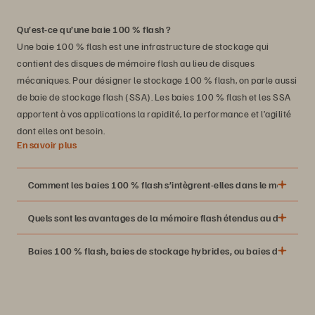
Qu’est-ce qu’une baie 100 % flash ?
Une baie 100 % flash est une infrastructure de stockage qui
contient des disques de mémoire flash au lieu de disques
mécaniques. Pour désigner le stockage 100 % flash, on parle aussi
de baie de stockage flash (SSA). Les baies 100 % flash et les SSA
apportent à vos applications la rapidité, la performance et l’agilité
dont elles ont besoin.
En savoir plus
Comment les baies 100 % flash s’intègrent-elles dans le monde du
Quels sont les avantages de la mémoire flash étendus au datacent
Baies 100 % flash, baies de stockage hybrides, ou baies de disque
Mais avec l’arrivée des disques de stockage flash (SSD), les
sociétés de stockage de données ont commencé à proposer
des solutions de mémoire flash haute performance à un coût
élevé pour les applications de données Tier 0 et 1. Sans