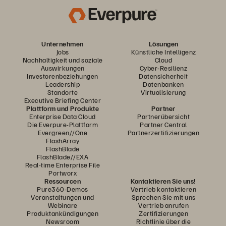
Geräten und SANs wirtschaftlich tragfähig wurden.
Unternehmen
Lösungen
Jobs
Künstliche Intelligenz
Nachhaltigkeit und soziale
Cloud
Auswirkungen
Cyber-Resilienz
Investorenbeziehungen
Datensicherheit
Leadership
Datenbanken
Standorte
Virtualisierung
Executive Briefing Center
Plattform und Produkte
Partner
Enterprise Data Cloud
Partnerübersicht
Die Everpure-Plattform
Partner Central
Evergreen//One
Partnerzertifizierungen
FlashArray
FlashBlade
FlashBlade//EXA
Real-time Enterprise File
Portworx
Ressourcen
Kontaktieren Sie uns!
Pure360-Demos
Vertrieb kontaktieren
Veranstaltungen und
Sprechen Sie mit uns
Webinare
Vertrieb anrufen
Produktankündigungen
Zertifizierungen
Newsroom
Richtlinie über die