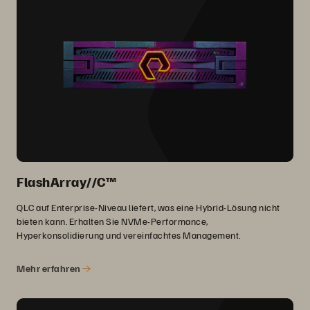
FlashArray//C™
QLC auf Enterprise-Niveau liefert, was eine Hybrid-Lösung nicht
bieten kann. Erhalten Sie NVMe-Performance,
Hyperkonsolidierung und vereinfachtes Management.
Mehr erfahren