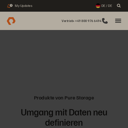
My Updates
DE / DE
2
Vertrieb: +49 800 976 6494
Produkte von Pure Storage
Umgang mit Daten neu
definieren