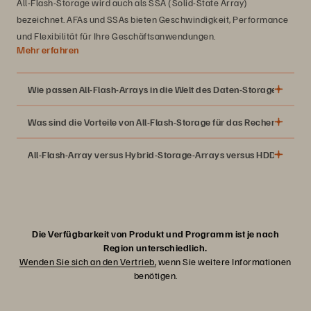
All-Flash-Storage wird auch als SSA (Solid-State Array)
bezeichnet. AFAs und SSAs bieten Geschwindigkeit, Performance
und Flexibilität für Ihre Geschäftsanwendungen.
Mehr erfahren
Wie passen All-Flash-Arrays in die Welt des Daten-Storage?
Was sind die Vorteile von All-Flash-Storage für das Rechenzentru
All-Flash-Array versus Hybrid-Storage-Arrays versus HDD-Arrays
Mit der Einführung von SSDs (Solid-State Drives) begannen
Daten-Storage-Unternehmen, teure Flash-Speicher-
Lösungen mit hoher Performance für Tier-0- und Tier-1-
Datenanwendungen anzubieten. Da keine rotierenden
Die Verfügbarkeit von Produkt und Programm ist je nach
Platten zum Einsatz kommen, sind Solid-State-Laufwerke um
Region unterschiedlich.
Wenden Sie sich an den Vertrieb,
wenn Sie weitere Informationen
Größenordnungen schneller als herkömmliche Technologien.
benötigen.
Dank Moores Gesetz wurde Flash Storage immer
kosteneffizienter, wodurch die All-Flash-Versionen von NAS-