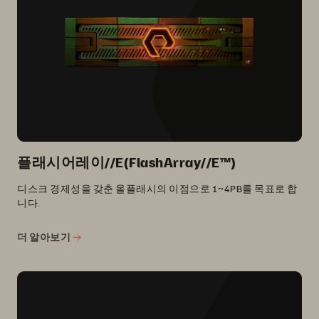
플래시어레이//E(FlashArray//E™)
디스크 경제성을 갖춘 올플래시의 이점으로 1~4PB를 목표로 합
니다.
더 알아보기