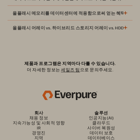
올플래시 메모리를 데이터센터에 적용함으로써 얻는 혜택은 무엇
올플래시 어레이 vs. 하이브리드 스토리지 어레이 vs. HDD 어레이
그러나 SSD(Solid State Drive)가 등장하면서, 데이터 스토리
지 기업들은 티어0 및 티어1 데이터 애플리케이션을 위한
고가의 고성능 플래시 메모리 솔루션들을 제공하기 시작했
습니다. 회전식 디스크가 없다는 것은 솔리드 스테이트 드라
제품과 프로그램은 지역마다 다를 수 있습니다.
이브가 기존 기술들보다 훨씬 빠른 속도를 낼 수 있다는 것
더 자세한 정보는
세일즈 팀
으로 문의주세요.
을 의미합니다.
무어의 법칙에 따라, 플래시 스토리지는 더욱 비용 효율적으
로 변화하였으며, 올플래시 버전의 NAS 장치와 SAN을 경제
적으로 활용할 수 있게 되었습니다.
회사
솔루션
채용 정보
인공지능(AI)
지속가능성 및 사회적 영향
클라우드
IR
사이버 복원성
경영진
데이터 보호
지역
데이터베이스