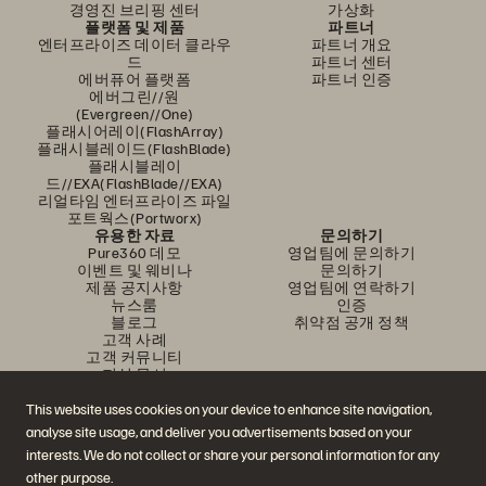
경영진 브리핑 센터
가상화
플랫폼 및 제품
파트너
엔터프라이즈 데이터 클라우
파트너 개요
드
파트너 센터
에버퓨어 플랫폼
파트너 인증
에버그린//원
(Evergreen//One)
플래시어레이(FlashArray)
플래시블레이드(FlashBlade)
플래시블레이
드//EXA(FlashBlade//EXA)
리얼타임 엔터프라이즈 파일
포트웍스(Portworx)
유용한 자료
문의하기
Pure360 데모
영업팀에 문의하기
이벤트 및 웨비나
문의하기
제품 공지사항
영업팀에 연락하기
뉴스룸
인증
블로그
취약점 공개 정책
고객 사례
고객 커뮤니티
지식 문서
This website uses cookies on your device to enhance site navigation,
analyse site usage, and deliver you advertisements based on your
문의하기
interests. We do not collect or share your personal information for any
에버퓨어(Everpure) 공식 소셜미디어 팔로우하기
other purpose.