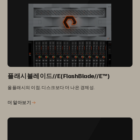
플래시블레이드//E(FlashBlade//E™)
올플래시의 이점. 디스크보다 더 나은 경제성.
더 알아보기