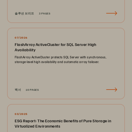
솔루션 브리프
3 PAGES
07/2026
FlashArray ActiveCluster for SQL Server High
Availability
FlashArray ActiveCluster protects SQL Server with synchronous,
storage-level high availability and automatic array failover.
백서
10 PAGES
03/2025
ESG Report: The Economic Benefits of Pure Storage in
Virtualized Environments