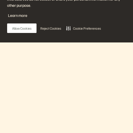
에버그린//원
other purpose.
(Evergreen//One)
플래시어레이(FlashArray)
Learn more
플래시블레이드(FlashBlade)
플래시블레이
드//EXA(FlashBlade//EXA)
Allow Cookies
Reject Cookies
Cookie Preferences
리얼타임 엔터프라이즈 파일
포트웍스(Portworx)
유용한 자료
문의하기
Pure360 데모
영업팀에 문의하기
이벤트 및 웨비나
문의하기
제품 공지사항
영업팀에 연락하기
Main Menu
뉴스룸
인증
블로그
취약점 공개 정책
고객 사례
에버퓨어 플랫폼
고객 커뮤니티
지식 문서
제품
문의하기
에버퓨어(Everpure) 공식 소셜미디어 팔로우하기
솔루션
기술 지원
© 2026 Everpure, Inc. All rights reserved.
개인정보 보호 정책
웹사이트 약관
법적 정보
트러스트 센터
쿠키 설정