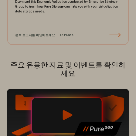
Download this Economic Validation conducted by Enterprise Strategy
Group to learn how Pure Storage can help you with your virtualization
data storage needs.
분석 보고서를 확인해보세요
16 PAGES
주요 유용한 자료 및 이벤트를 확인하
세요