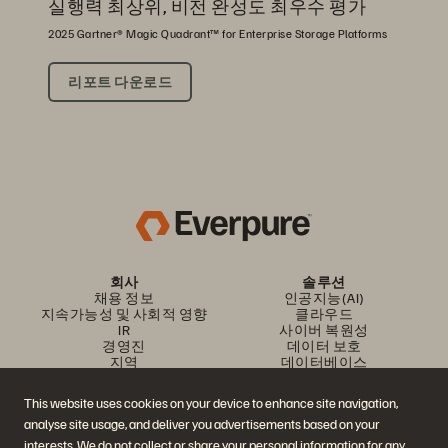
실행력 최상위, 비전 완성도 최우수 평가
2025 Gartner® Magic Quadrant™ for Enterprise Storage Platforms
리포트 다운로드
회사
솔루션
채용 정보
인공지능(AI)
지속가능성 및 사회적 영향
클라우드
IR
사이버 복원성
경영진
데이터 보호
지역
데이터베이스
경영진 브리핑 센터
가상화
플랫폼 및 제품
파트너
This website uses cookies on your device to enhance site navigation,
엔터프라이즈 데이터 클라우
파트너 개요
analyse site usage, and deliver you advertisements based on your
드
파트너 센터
에버퓨어 플랫폼
파트너 인증
interests. We do not collect or share your personal information for any