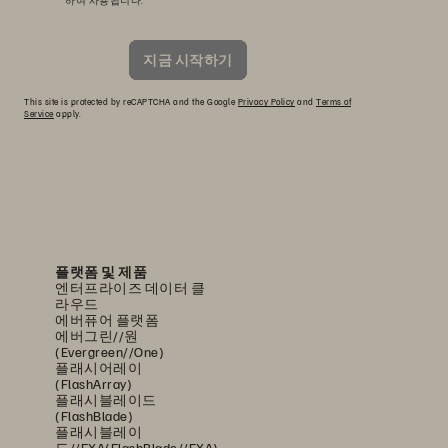
하여 사용됩니다.
지금 시작하기
This site is protected by reCAPTCHA and the Google
Privacy Policy
and
Terms of
Service
apply.
플랫폼 및 제품
엔터프라이즈 데이터 클
라우드
에버퓨어 플랫폼
에버그린//원
(Evergreen//One)
플래시어레이
(FlashArray)
플래시블레이드
(FlashBlade)
플래시블레이
드//EXA(FlashBlade//EXA)