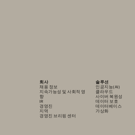
회사
솔루션
채용 정보
인공지능(AI)
지속가능성 및 사회적 영
클라우드
향
사이버 복원성
IR
데이터 보호
경영진
데이터베이스
지역
가상화
경영진 브리핑 센터