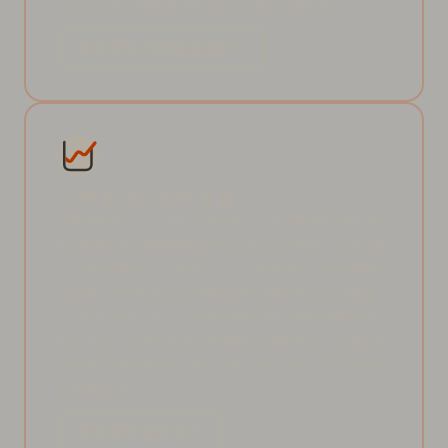
하고, 데이터 관리를 단순화하며, TCO를 절감합니다.
제로 무브 티어링 살펴보기
더 빠른 인사이트 도출.
상용 SSD 기반 또는 개조된 회전식 디스크 솔루션과 달리, 플
래시블레이드//S(FlashBlade//S)는 퓨어스토리지가 가진 업계
최고의 올플래시 하드웨어 및 소프트웨어 혁신 기술을 활용하
며 올QLC 아키텍처와 다이렉트플래시(DirectFlash®) 모듈을
기반으로 하고 있습니다. 플래시블레이드//S(FlashBlade//S)
R2는 타사 시스템 대비 AI, HPC, EDA, 유전체학, 분석 워크로드
에서 최대 25% 향상된 성능으로 비교할 수 없는 밀도와 용량
을 제공합니다.
최신 분석 살펴 보기