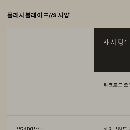
플래시블레이드//S 사양
섀시당*
워크로드 요
//S100****
하이브리드 