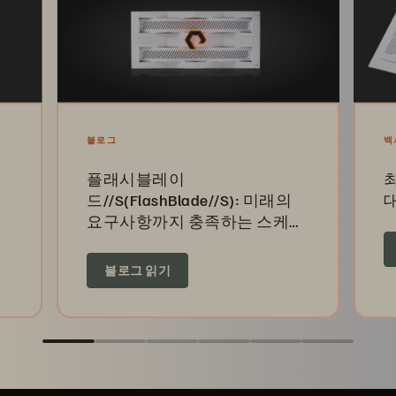
블로그
백
플래시블레이
드//S(FlashBlade//S): 미래의
이
요구사항까지 충족하는 스케일
세
아웃 솔루션
블로그 읽기