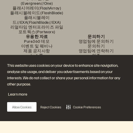
(Evergreen//One)
플래시어레이(FlashArray)
플래시블레이드(FlashBlade)
플래시블레이
드//EXA(FlashBlade//EXA)
리얼타임 엔터프라이즈 파일
포트웍스(Portworx)
유용한 자료
문의하기
Pure360 데모
영업팀에 문의하기
이벤트 및 웨비나
문의하기
제품 공지사항
영업팀에 연락하기
뉴스룸
인증
블로그
취약점 공개 정책
고객 사례
This website uses cookies on your device to enhance site navigation,
고객 커뮤니티
analyse site usage, and deliver you advertisements based on your
지식 문서
interests. We do not collect or share your personal information for any
other purpose.
문의하기
Learn more
에버퓨어(Everpure) 공식 소셜미디어 팔로우하기
Allow Cookies
Reject Cookies
Cookie Preferences
© 2026 Everpure, Inc. All rights reserved.
개인정보 보호 정책
웹사이트 약관
법적 정보
트러스트 센터
쿠키 설정
개인정보 판매 또는 공유 금지