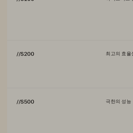
//S200
최고의 효율
//S500
극한의 성능