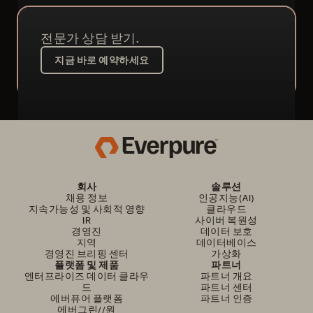
전문가 상담 받기.
지금 바로 예약하세요
회사
솔루션
채용 정보
인공지능(AI)
지속가능성 및 사회적 영향
클라우드
IR
사이버 복원성
경영진
데이터 보호
지역
데이터베이스
경영진 브리핑 센터
가상화
플랫폼 및 제품
파트너
엔터프라이즈 데이터 클라우
파트너 개요
드
파트너 센터
에버퓨어 플랫폼
파트너 인증
에버그린//원