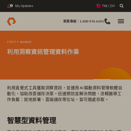
My Updates
TW / ZH
2
業務專線：1-800-976-6494
PURITY MANAGE
利用洞察資訊管理資料作業
利用直覺式工具獲取洞察資訊，並運用 AI 驅動資料管理軟體自
動化，協助改善儲存決策。迅速預防並解決問題，流輰搬移工
作負載：就地部署、雲端儲存等位址，皆可隨處存取。
智慧型資料管理