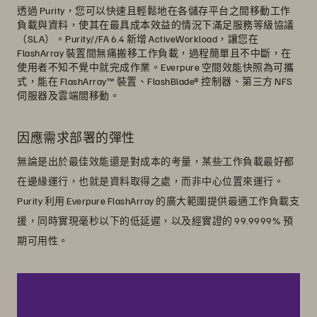
透過 Purity，您可以快速且輕鬆地在各儲存平台之間移動工作
負載與資料，使其在最具成本效益的情況下滿足服務等級協議
（SLA）。Purity//FA 6.4 新增 ActiveWorkload，讓您在
FlashArray 裝置間無痛搬移工作負載，過程簡單且不中斷，在
使用者不知不覺中就完成作業。Everpure 空間效能快照為可攜
式，能在 FlashArray™ 裝置、FlashBlade® 控制器、第三方 NFS
伺服器及雲端間移動。
因應需求部署的彈性
無論是出於最佳效能還是對成本的考量，某些工作負載最好都
在邊緣運行，也就是資料取得之處，而非中心位置來運行。
Purity 利用 Everpure FlashArray 的廣大範圍提供最適工作負載支
援，同時實現毫秒以下的低延遲，以及經實證的 99.9999% 預
期可用性。