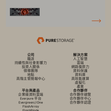
公司
解決方案
職涯
人工智慧
持續性與社會影響力
雲端
投資人關係
網路復原力
領導團隊
資料保護
地點
資料庫
高階主管簡報中心
高效能運算
虛擬化
產業
平台與產品
合作夥伴
企業級資料雲端
合作夥伴總覽
Everpure 平台
合作夥伴中心
Evergreen//One
合作夥伴認證
FlashArray
FlashBlade