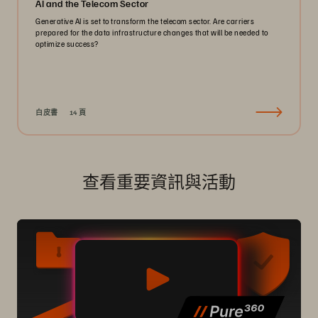
AI and the Telecom Sector
Generative AI is set to transform the telecom sector. Are carriers
prepared for the data infrastructure changes that will be needed to
optimize success?
白皮書
14 頁
查看重要資訊與活動