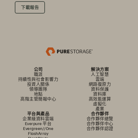
下載報告
公司
解決方案
職涯
人工智慧
持續性與社會影響力
雲端
投資人關係
網路復原力
領導團隊
資料保護
地點
資料庫
高階主管簡報中心
高效能運算
虛擬化
產業
平台與產品
合作夥伴
企業級資料雲端
合作夥伴總覽
Everpure 平台
合作夥伴中心
Evergreen//One
合作夥伴認證
FlashArray