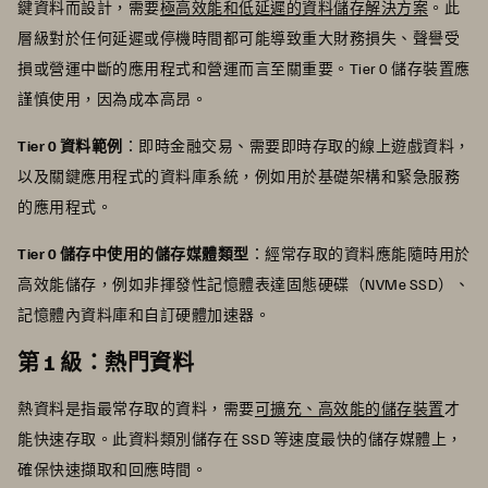
鍵資料而設計，需要
極高效能和低延遲的資料儲存解決方案
。此
層級對於任何延遲或停機時間都可能導致重大財務損失、聲譽受
損或營運中斷的應用程式和營運而言至關重要。Tier 0 儲存裝置應
謹慎使用，因為成本高昂。
Tier 0 資料範例
：即時金融交易、需要即時存取的線上遊戲資料，
以及關鍵應用程式的資料庫系統，例如用於基礎架構和緊急服務
的應用程式。
Tier 0 儲存中使用的儲存媒體類型
：經常存取的資料應能隨時用於
高效能儲存，例如非揮發性記憶體表達固態硬碟（NVMe SSD）、
記憶體內資料庫和自訂硬體加速器。
第 1 級：熱門資料
熱資料是指最常存取的資料，需要
可擴充、高效能的儲存裝置
才
能快速存取。此資料類別儲存在 SSD 等速度最快的儲存媒體上，
確保快速擷取和回應時間。