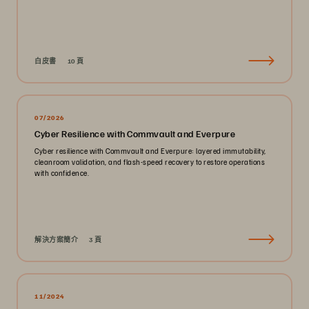
白皮書
10 頁
07/2026
Cyber Resilience with Commvault and Everpure
Cyber resilience with Commvault and Everpure: layered immutability,
cleanroom validation, and flash-speed recovery to restore operations
with confidence.
解決方案簡介
3 頁
11/2024