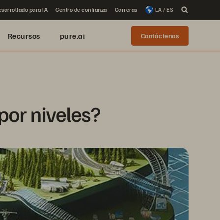
sarrollado para IA
Centro de confianza
Carreras
LA / ES
Recursos
pure.ai
Contáctenos
por niveles?