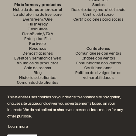
Plataformas y productos
Socios
Nube de datos empresarial
Descripción general del socio
La plataforma de Everpure
Central del socio
Evergreen//One
Certificaciones para socios
FlashArray
FlashBlade
FlashBlade//EXA
Enterprise File
Portworx
Recursos
Contáctenos
Demostraciones
Comuníquese con ventas
Eventos y seminarios web
Chatee con ventas
Anuncios de productos
Comunicarse con ventas
Sala de prensa
Certificaciones
Blog
Política de divulgación de
Historias de clientes
vulnerabilidades
Comunidad de clientes
Artículo sobre conocimiento
This website uses cookies on your device to enhance site navigation,
analyse site usage, and deliver you advertisements based on your
Únase a la conversación
interests. We do not collect or share your personal information for any
Siga todos los canales sociales oficiales de Everpure
other purpose.
Learn more