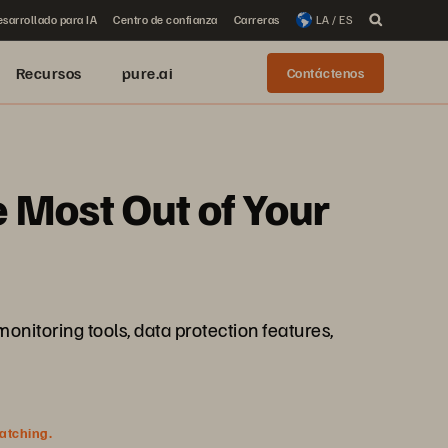
sarrollado para IA
Centro de confianza
Carreras
LA / ES
Recursos
pure.ai
Contáctenos
 Most Out of Your
onitoring tools, data protection features,
watching.