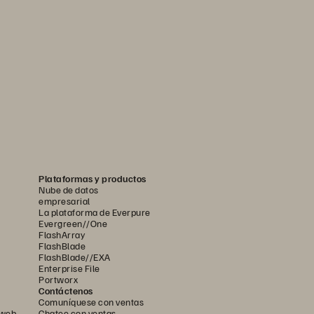
Plataformas y productos
Nube de datos
empresarial
La plataforma de Everpure
Evergreen//One
FlashArray
FlashBlade
FlashBlade//EXA
Enterprise File
Portworx
Contáctenos
Comuníquese con ventas
 web
Chatee con ventas