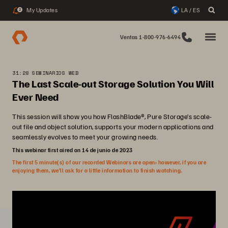
My Updates
LA / ES
2
Ventas 1-800-976-6494
31:28 SEMINARIOS WEB
The Last Scale-out Storage Solution You Will
Ever Need
This session will show you how FlashBlade®, Pure Storage’s scale-
out file and object solution, supports your modern applications and
seamlessly evolves to meet your growing needs.
This webinar first aired on 14 de junio de 2023
The first 5 minute(s) of our recorded Webinars are open; however, if you are
enjoying them, we’ll ask for a little information to finish watching.