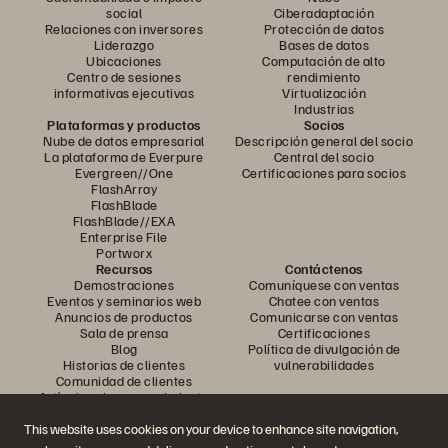
social
Ciberadaptación
Relaciones con inversores
Protección de datos
Liderazgo
Bases de datos
Ubicaciones
Computación de alto
Centro de sesiones
rendimiento
informativas ejecutivas
Virtualización
Industrias
Plataformas y productos
Socios
Nube de datos empresarial
Descripción general del socio
La plataforma de Everpure
Central del socio
Evergreen//One
Certificaciones para socios
FlashArray
FlashBlade
FlashBlade//EXA
Enterprise File
Portworx
Recursos
Contáctenos
Demostraciones
Comuníquese con ventas
Eventos y seminarios web
Chatee con ventas
Anuncios de productos
Comunicarse con ventas
Sala de prensa
Certificaciones
Blog
Política de divulgación de
Historias de clientes
vulnerabilidades
Comunidad de clientes
Artículo sobre conocimiento
This website uses cookies on your device to enhance site navigation,