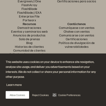
Evergreen//One
Certificaciones para socios
FlashArray
FlashBlade
FlashBlade//EXA
Enterprise File
Portworx
Recursos
Contáctenos
Demostraciones
Comuníquese con ventas
Eventos y seminarios web
Chatee con ventas
Anuncios de productos
Comunicarse con ventas
Sala de prensa
Certificaciones
Blog
Política de divulgación de
Historias de clientes
vulnerabilidades
Comunidad de clientes
Artículo sobre conocimiento
This website uses cookies on your device to enhance site navigation,
analyse site usage, and deliver you advertisements based on your
Únase a la conversación
interests. We do not collect or share your personal information for any
Siga todos los canales sociales oficiales de Everpure
other purpose.
Learn more
© 2026 Everpure, Inc. Todos los derechos reservados.
Allow Cookies
Reject Cookies
Cookie Preferences
Privacidad
Términos del sitio web
Legal
Centro de confianza
Configuración de cookies
No vender ni compartir mis datos