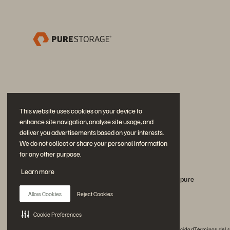
This website uses cookies on your device to
enhance site navigation, analyse site usage, and
deliver you advertisements based on your interests.
We do not collect or share your personal information
for any other purpose.
Únase a la conversación
Learn more
Siga todos los canales sociales oficiales de Everpure
Allow Cookies
Reject Cookies
Cookie Preferences
© 2026 Everpure, Inc. Todos los derechos reservados.
Privacidad
Términos del s