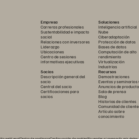
Empresa
Soluciones
Carreras profesionales
Inteligencia artificial
Sustentabilidad e impacto
Nube
social
Ciberadaptación
Relaciones con inversores
Protección de datos
Liderazgo
Bases de datos
Ubicaciones
Computación de alto
Centro de sesiones
rendimiento
informativas ejecutivas
Virtualización
Industrias
Socios
Recursos
Descripción general del
Demostraciones
socio
Eventos y seminarios
Central del socio
Anuncios de producto
Certificaciones para
Sala de prensa
socios
Blog
Historias de clientes
Comunidad de cliente
Artículo sobre
conocimiento
itio web
Legal
Centro de confianza
Configuración de cookies
No vender ni compartir mis datos