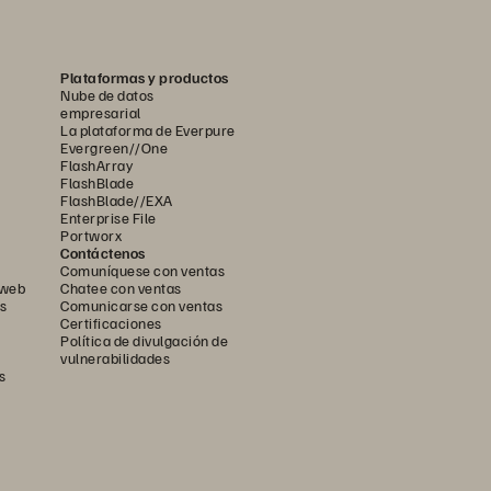
Plataformas y productos
Nube de datos
empresarial
La plataforma de Everpure
Evergreen//One
FlashArray
FlashBlade
FlashBlade//EXA
Enterprise File
Portworx
Contáctenos
Comuníquese con ventas
 web
Chatee con ventas
s
Comunicarse con ventas
Certificaciones
Política de divulgación de
vulnerabilidades
s