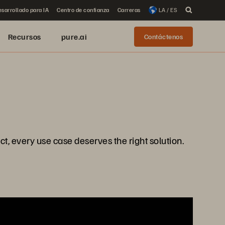
sarrollado para IA
Centro de confianza
Carreras
LA / ES
Recursos
pure.ai
Contáctenos
ect, every use case deserves the right solution.