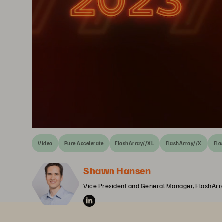
Video
Pure Accelerate
FlashArray//XL
FlashArray//X
Fla
Shawn Hansen
Vice President and General Manager, FlashArr