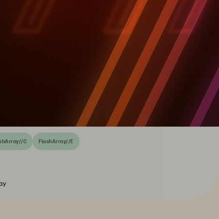
shArray//C
FlashArray//E
ay