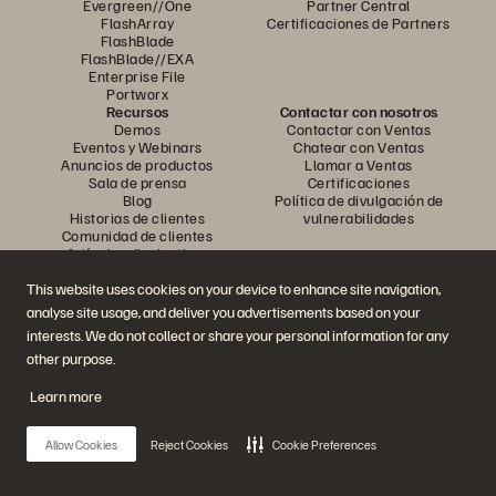
Evergreen//One
Partner Central
FlashArray
Certificaciones de Partners
FlashBlade
FlashBlade//EXA
Enterprise File
Portworx
Recursos
Contactar con nosotros
Demos
Contactar con Ventas
Eventos y Webinars
Chatear con Ventas
Anuncios de productos
Llamar a Ventas
Sala de prensa
Certificaciones
Blog
Política de divulgación de
Historias de clientes
vulnerabilidades
Comunidad de clientes
Artículos divulgativos
This website uses cookies on your device to enhance site navigation,
analyse site usage, and deliver you advertisements based on your
Únase a la conversación
interests. We do not collect or share your personal information for any
Siga las redes sociales oficiales de Everpure
other purpose.
Learn more
© 2026 Everpure, Inc. Todos los derechos reservados.
Allow Cookies
Reject Cookies
Cookie Preferences
Política de privacidad
Condiciones de uso del Sitio Web
Aviso legal
Centro de confianza
Configuración de cookies
No vendan ni compartan mis datos