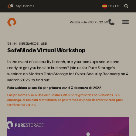
My Updates
ES / ES
2
Ventas +34 900 75 22 59
54:44 SEMINARIOS WEB
SafeMode Virtual Workshop
In the event of a security breach, are your backups secure and
ready to get you back in business? Join us for Pure Storage’s
webinar on Modern Data Storage for Cyber Security Recovery on 4
March 2022 to find out.
Este webinar se emitió por primera vez el 3 de marzo de 2022
Los primeros 5 minutos de nuestros Webinars grabados son abiertos. Sin
embargo, si los está disfrutando, le pediremos un poco de información para
terminar de verlos.