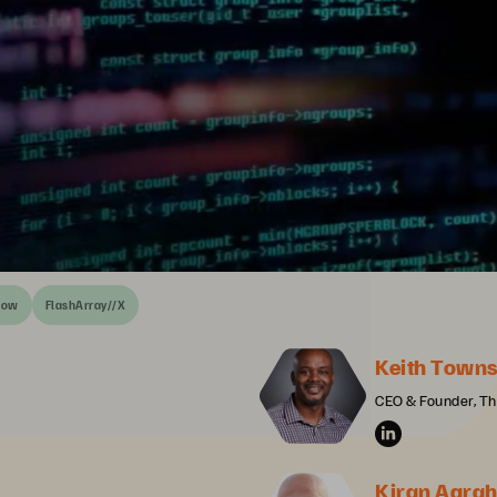
how
FlashArray//X
Keith Town
CEO & Founder, Th
Kiran Agra