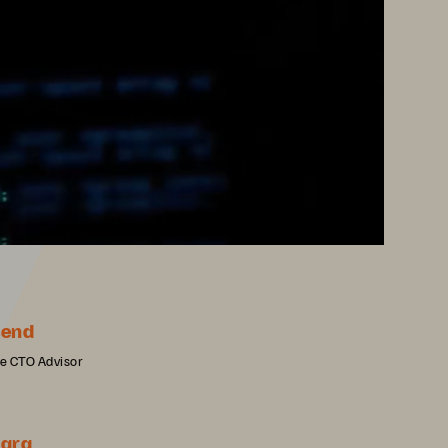
send
e CTO Advisor
hara