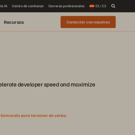
la IA
Centro de confianza
Carreras profesionales
ES / ES
Recursos
Contactar con nosotros
ccelerate developer speed and maximize
nformación para terminar de verlos.