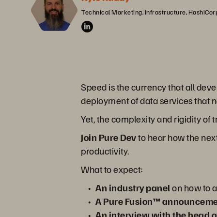
Technical Marketing, Infrastructure, HashiCor
Speed is the currency that all dev
deployment of data services that 
Yet, the complexity and rigidity of
Join Pure Dev
to hear how the nex
productivity.
What to expect:
An industry panel
on how to a
A Pure Fusion™ announceme
An interview with the head o