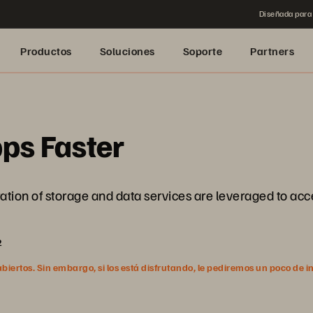
Diseñada para 
Productos
Soluciones
Soporte
Partners
pps Faster
ration of storage and data services are leveraged to a
2
ertos. Sin embargo, si los está disfrutando, le pediremos un poco de i