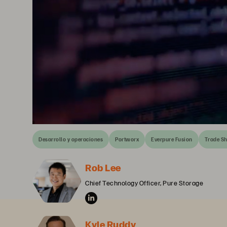
Desarrollo y operaciones
Portworx
Everpure Fusion
Trade S
Rob Lee
Chief Technology Officer, Pure Storage
Kyle Ruddy