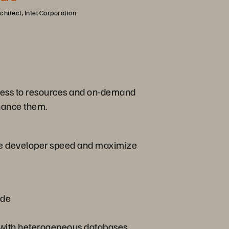
chitect, Intel Corporation
access to resources and on-demand
hance them.
ate developer speed and maximize
ode
 with heterogeneous databases