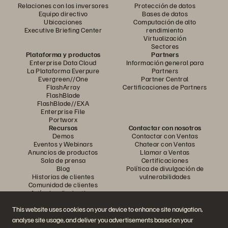
Relaciones con los inversores
Protección de datos
Equipo directivo
Bases de datos
Ubicaciones
Computación de alto
Executive Briefing Center
rendimiento
Virtualización
Sectores
Plataforma y productos
Partners
Enterprise Data Cloud
Información general para
La Plataforma Everpure
Partners
Evergreen//One
Partner Central
FlashArray
Certificaciones de Partners
FlashBlade
FlashBlade//EXA
Enterprise File
Portworx
Recursos
Contactar con nosotros
Demos
Contactar con Ventas
Eventos y Webinars
Chatear con Ventas
Anuncios de productos
Llamar a Ventas
Sala de prensa
Certificaciones
Blog
Política de divulgación de
Historias de clientes
vulnerabilidades
Comunidad de clientes
Artículos divulgativos
This website uses cookies on your device to enhance site navigation,
analyse site usage, and deliver you advertisements based on your
Únase a la conversación