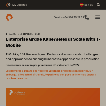
My Updates
ES / ES
2
Ventas +34 900 75 22 59
1:04:03 SEMINARIOS WEB
Enterprise Grade Kubernetes at Scale with T-
Mobile
T-Mobile, 451 Research, and Portworx discuss trends, challenges
and approaches to running Kubernetes apps at scale in production.
Este webinar se emitió por primera vez el 17 de enero de 2022
Los primeros 5 minutos de nuestros Webinars grabados son abiertos. Sin
embargo, si los está disfrutando, le pediremos un poco de información para
terminar de verlos.