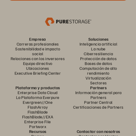
Empresa
Soluciones
Carreras profesionales
Inteligencia artificial
Sostenibilidad e impacto
La nube
social
Ciberresiliencia
Relaciones con los inversores
Protección de datos
Equipo directivo
Bases de datos
Ubicaciones
Computación de alto
Executive Briefing Center
rendimiento
Virtualización
Sectores
Plataforma y productos
Partners
Enterprise Data Cloud
Información general para
La Plataforma Everpure
Partners
Evergreen//One
Partner Central
FlashArray
Certificaciones de Partners
FlashBlade
FlashBlade//EXA
Enterprise File
Portworx
Recursos
Contactar con nosotros