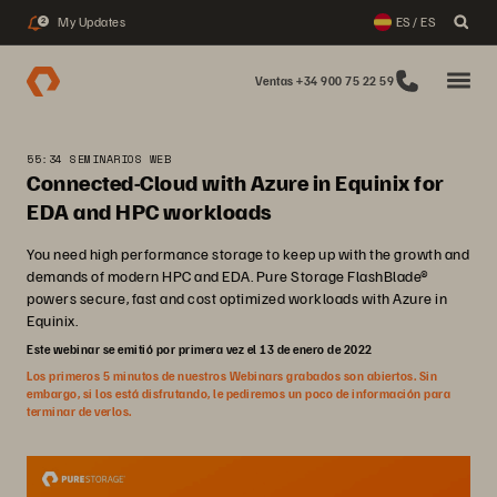
My Updates
ES / ES
2
Ventas +34 900 75 22 59
55:34 SEMINARIOS WEB
Connected-Cloud with Azure in Equinix for
EDA and HPC workloads
You need high performance storage to keep up with the growth and
demands of modern HPC and EDA. Pure Storage FlashBlade®
powers secure, fast and cost optimized workloads with Azure in
Equinix.
Este webinar se emitió por primera vez el 13 de enero de 2022
Los primeros 5 minutos de nuestros Webinars grabados son abiertos. Sin
embargo, si los está disfrutando, le pediremos un poco de información para
terminar de verlos.