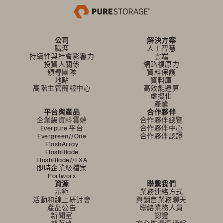
公司
解決方案
職涯
人工智慧
持續性與社會影響力
雲端
投資人關係
網路復原力
領導團隊
資料保護
地點
資料庫
高階主管簡報中心
高效能運算
虛擬化
產業
平台與產品
合作夥伴
企業級資料雲端
合作夥伴總覽
Everpure 平台
合作夥伴中心
Evergreen//One
合作夥伴認證
FlashArray
FlashBlade
FlashBlade//EXA
即時企業級檔案
Portworx
資源
聯繫我們
示範
業務連絡方式
活動和線上研討會
與銷售業務聊天
產品公告
聯絡業務人員
新聞室
認證