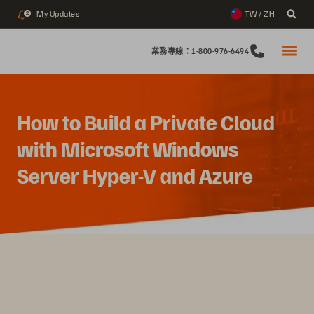
My Updates
TW / ZH
2
業務專線：1-800-976-6494
How to Build a Private Cloud
with Microsoft Windows
Server Hyper-V and Azure