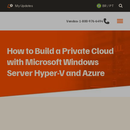
My Updates
BR / PT
2
Vendas: 1-800-976-6494
How to Build a Private Cloud
with Microsoft Windows
Server Hyper-V and Azure