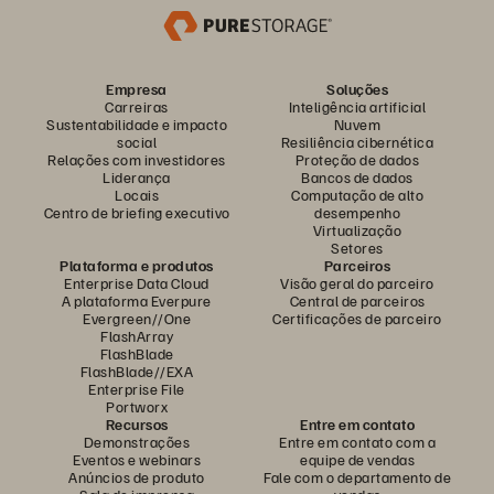
Empresa
Soluções
Carreiras
Inteligência artificial
Sustentabilidade e impacto
Nuvem
social
Resiliência cibernética
Relações com investidores
Proteção de dados
Liderança
Bancos de dados
Locais
Computação de alto
Centro de briefing executivo
desempenho
Virtualização
Setores
Plataforma e produtos
Parceiros
Enterprise Data Cloud
Visão geral do parceiro
A plataforma Everpure
Central de parceiros
Evergreen//One
Certificações de parceiro
FlashArray
FlashBlade
FlashBlade//EXA
Enterprise File
Portworx
Recursos
Entre em contato
Demonstrações
Entre em contato com a
Eventos e webinars
equipe de vendas
Anúncios de produto
Fale com o departamento de