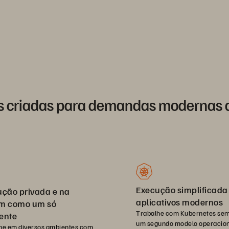
s criadas para demandas modernas 
Execução simplificada
ção privada e na
aplicativos modernos
m como um só
Trabalhe com Kubernetes sem
ente
um segundo modelo operacion
he em diversos ambientes com