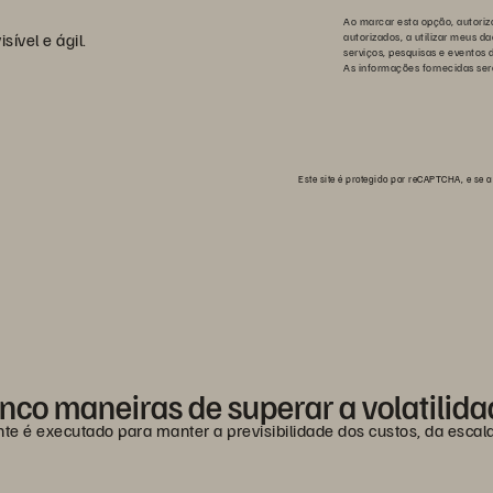
Ao marcar esta opção, autorizo
ível e ágil.
autorizados, a utilizar meus d
serviços, pesquisas e eventos 
As informações fornecidas ser
Este site é protegido por reCAPTCHA, e se
nco maneiras de superar a volatilid
te é executado para manter a previsibilidade dos custos, da esca