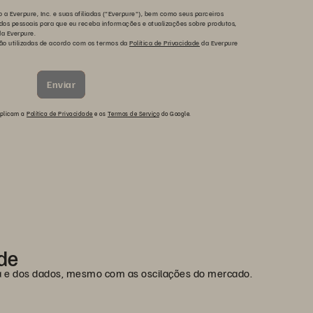
 a Everpure, Inc. e suas afiliadas ("Everpure"), bem como seus parceiros
ados pessoais para que eu receba informações e atualizações sobre produtos,
da Everpure.
ão utilizadas de acordo com os termos da
Política de Privacidade
da Everpure
Enviar
 aplicam a
Política de Privacidade
e os
Termos de Serviço
do Google.
ade
la e dos dados, mesmo com as oscilações do mercado.