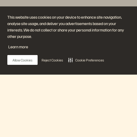
This website uses cookies on your device to enhance site navigation,
analyse site usage, and deliver you advertisements based on your
interests. We do not collect or share your personal information for any
公司
解決方案
other purpose.
職涯
人工智慧
持續性與社會影響力
雲端
Learn more
投資人關係
網路復原力
領導團隊
資料保護
地點
資料庫
Allow Cookies
Reject Cookies
Cookie Preferences
高階主管簡報中心
高效能運算
虛擬化
產業
平台與產品
合作夥伴
企業級資料雲端
合作夥伴總覽
Everpure 平台
合作夥伴中心
Main Menu
Evergreen//One
合作夥伴認證
FlashArray
FlashBlade
我們的平台
FlashBlade//EXA
即時企業級檔案
Portworx
資源
聯繫我們
產品
示範
業務連絡方式
活動和線上研討會
與銷售業務聊天