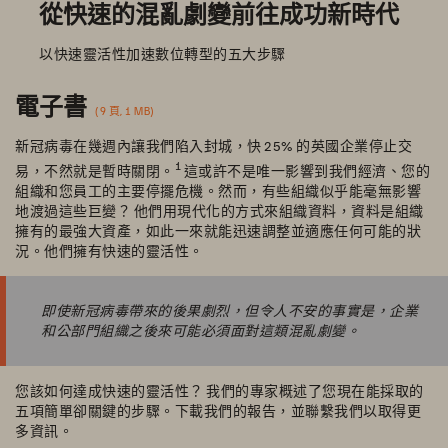
從快速的混亂劇變前往成功新時代
以快速靈活性加速數位轉型的五大步驟
電子書
(9 頁, 1 MB)
新冠病毒在幾週內讓我們陷入封城，快 25% 的英國企業停止交
1
易，不然就是暫時關閉。
這或許不是唯一影響到我們經濟、您的
組織和您員工的主要停擺危機。然而，有些組織似乎能毫無影響
地渡過這些巨變？ 他們用現代化的方式來組織資料，資料是組織
擁有的最強大資產，如此一來就能迅速調整並適應任何可能的狀
況。他們擁有快速的靈活性。
即使新冠病毒帶來的後果劇烈，但令人不安的事實是，企業
和公部門組織之後來可能必須面對這類混亂劇變。
您該如何達成快速的靈活性？ 我們的專家概述了您現在能採取的
五項簡單卻關鍵的步驟。下載我們的報告，並聯繫我們以取得更
多資訊。