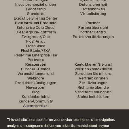
Investorenbeziehungen
Datensicherheit
Leadership
Datenbanken
Standorte
Virtualisierung
Executive Briefing Center
Plattform und Produkte
Partner
Enterprise Data Cloud
Partnerübersicht
Die Everpure-Plattform
Partner Central
Evergreen//One
Partnerzertifizierungen
FlashArray
FlashBlade
FlashBlade//EXA
Real-time Enterprise File
Portworx
Ressourcen
Kontaktieren Sie uns!
Pure360-Demos
Vertrieb kontaktieren
Veranstaltungen und
Sprechen Sie mit uns
Webinare
Vertrieb anrufen
Produktankündigungen
Zertifizierungen
Newsroom
Richtlinie über die
Blog
Veröffentlichung von
Kundenberichte
Sicherheitslücken
Kunden-Community
Wissensartikel
This website uses cookies on your device to enhance site navigation,
Diskutiere mit
analyse site usage, and deliver you advertisements based on your