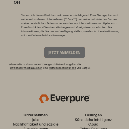
OH
"Indem ich dieses Kästchen ankreuze, ermächtige ich Pure Storage, Inc. und
seine verbundenen Unternehmen (""Pure"") und seine autorisierten Partner,
meine persönlichen Daten zu verwenden, um Informationen und Updates zu
Pure-Produkten, -Diensten, -Umfragen und -Ereignissen zu erhalten. Die
Informationen, die Sie uns zur Verfügung stellen, werden in Übereinstimmung
mit den
Datenschutzbestimmungen
JETZT ANMELDEN
Diese Seite ist durch reCAPTCHA geschützt und es gelten die
Datenschutzbestimmungen
und
Nutzungsbedingungen
von Google.
Unternehmen
Lösungen
Jobs
Künstliche Intelligenz
Nachhaltigkeit und soziale
Cloud
Auswirkungen
Cyber-Resilienz