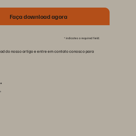
Faça download agora
*
indicates a required field.
ad do nosso artigo e entre em contato conosco para
:
*