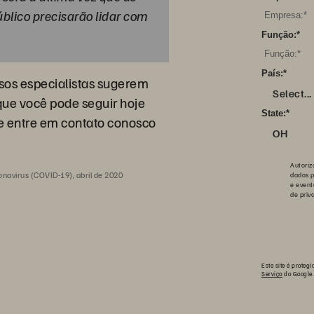
blico precisarão lidar com
Função:
*
País:
*
sos especialistas sugerem
Select...
que você pode seguir hoje
State:
*
e entre em contato conosco
OH
Autoriz
ronavirus (COVID-19), abril de 2020
dados p
e event
de priv
Este site é prote
Serviço
do Google.