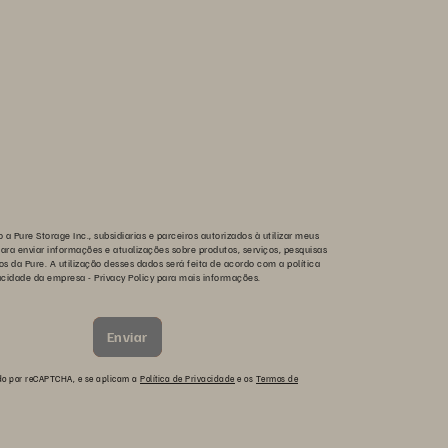
o a Pure Storage Inc., subsidiarias e parceiros autorizados à utilizar meus
ara enviar informações e atualizações sobre produtos, serviços, pesquisas
os da Pure. A utilização desses dados será feita de acordo com a política
acidade da empresa -
Privacy Policy
para mais informações.
Enviar
gido por reCAPTCHA, e se aplicam a
Política de Privacidade
e os
Termos de