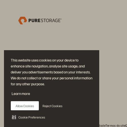
This website uses cookies on your device to
enhance site navigation, analyse site usage, and
deliver you advertisements based on your interests.
We do not collect or share your personal information
for any other purpose.
Participe da conversa
Learn more
Siga todas as redes sociais da Everpure
Allow Cookies
Reject Cookies
Cookie Preferences
© 2026 Everpure, Inc. Todos os direitos reservados.
Privacidade
Termos do site
Q