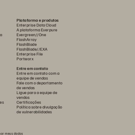
Plataforma e produtos
Enterprise Data Cloud
A plataforma Everpure
ca
Evergreen//One
FlashArray
FlashBlade
FlashBlade//EXA
Enterprise File
Portworx
Entre em contato
Entre em contato com a
equipe de vendas
Fale com o departamento
de vendas
Ligue para a equipe de
vendas
es
Certificações
Política sobre divulgação
de vulnerabilidades
har meus dados