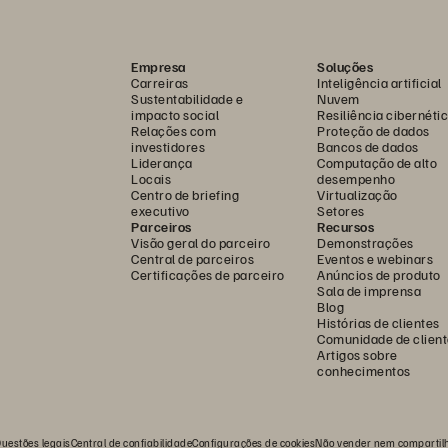
Empresa
Soluções
Carreiras
Inteligência artificial
Sustentabilidade e
Nuvem
impacto social
Resiliência cibernéti
Relações com
Proteção de dados
investidores
Bancos de dados
Liderança
Computação de alto
Locais
desempenho
Centro de briefing
Virtualização
executivo
Setores
Parceiros
Recursos
Visão geral do parceiro
Demonstrações
Central de parceiros
Eventos e webinars
Certificações de parceiro
Anúncios de produto
Sala de imprensa
Blog
Histórias de clientes
Comunidade de client
Artigos sobre
conhecimentos
uestões legais
Central de confiabilidade
Configurações de cookies
Não vender nem compartil