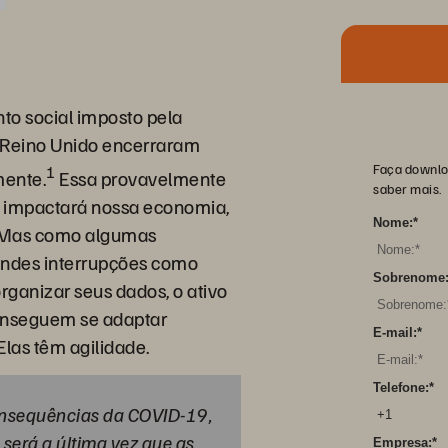
to social imposto pela
Reino Unido encerraram
Faça downlo
1
mente.
Essa provavelmente
saber mais.
e impactará nossa economia,
Nome:
*
. Mas como algumas
andes interrupções como
Sobrenome
ganizar seus dados, o ativo
conseguem se adaptar
E-mail:
*
las têm agilidade.
Telefone:
*
onsequências da COVID-19,
será a última vez que as
Empresa:
*