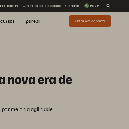
iado para IA
Central de confiabilidade
Carreiras
BR / PT
ecursos
pure.ai
Entre em contato
a nova era de
l por meio da agilidade