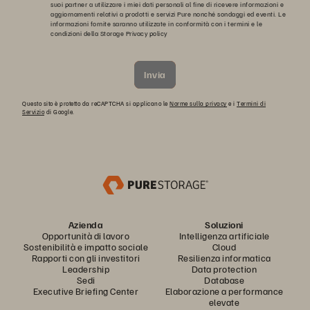
suoi partner a utilizzare i miei dati personali al fine di ricevere informazioni e
aggiornamenti relativi a prodotti e servizi Pure nonché sondaggi ed eventi. Le
informazioni fornite saranno utilizzate in conformità con i termini e le
condizioni della Storage
Privacy policy
Invia
Questo sito è protetto da reCAPTCHA si applicano le
Norme sulla privacy
e i
Termini di
Servizio
di Google.
Azienda
Soluzioni
Opportunità di lavoro
Intelligenza artificiale
Sostenibilità e impatto sociale
Cloud
Rapporti con gli investitori
Resilienza informatica
Leadership
Data protection
Sedi
Database
Executive Briefing Center
Elaborazione a performance
elevate