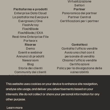
Virtualizzazione
Settori
Piattaforma e prodotti
Partner
Enterprise Data Cloud
Panoramica dei partner
La piattaforma Everpure
Partner Central
Evergreen//One
Certificazioni per i partner
FlashArray
FlashBlade
FlashBlade//EXA
Real-time Enterprise File
Portworx
Risorse
Contattaci
Demo
Contatta l'ufficio vendite
Eventi e webinar
Avvia una chat con il
Annunci di prodotti
personale di vendita
Newsroom
Chiama l'ufficio vendite
Blog
Certificazioni
Storie dei clienti
Policy per la divulgazione delle
Community dei clienti
vulnerabilità
Articolo della knowledge base
This website uses cookies on your device to enhance site navigation,
analyse site usage, and deliver you advertisements based on your
Partecipa alla conversazione
interests. We do not collect or share your personal information for any
Segui tutti i canali social ufficiali di Everpure
other purpose.
Learn more