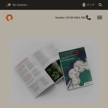
My Updates
IT / IT
2
Vendite +39 80 0826 980