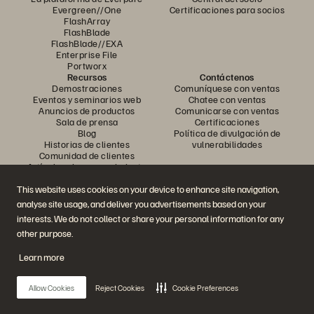
Evergreen//One
Certificaciones para socios
FlashArray
FlashBlade
FlashBlade//EXA
Enterprise File
Portworx
Recursos
Contáctenos
Demostraciones
Comuníquese con ventas
Eventos y seminarios web
Chatee con ventas
Anuncios de productos
Comunicarse con ventas
Sala de prensa
Certificaciones
Blog
Política de divulgación de
Historias de clientes
vulnerabilidades
Comunidad de clientes
Artículo sobre conocimiento
This website uses cookies on your device to enhance site navigation,
analyse site usage, and deliver you advertisements based on your
Únase a la conversación
interests. We do not collect or share your personal information for any
Siga todos los canales sociales oficiales de Everpure
other purpose.
Learn more
© 2026 Everpure, Inc. Todos los derechos reservados.
Allow Cookies
Reject Cookies
Cookie Preferences
Privacidad
Términos del sitio web
Legal
Centro de confianza
Configuración de cookies
No vender ni compartir mis datos