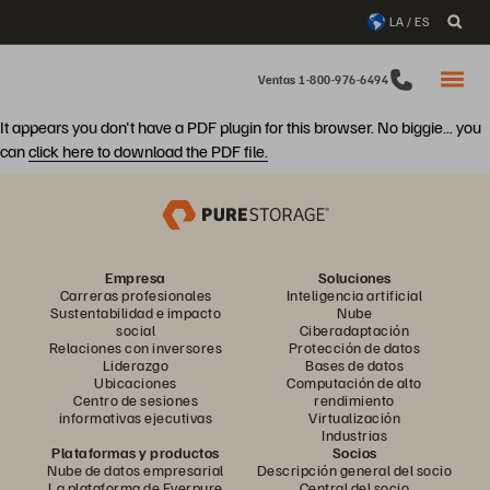
LA / ES
Ventas 1-800-976-6494
It appears you don't have a PDF plugin for this browser. No biggie... you
can
click here to download the PDF file.
Empresa
Soluciones
Carreras profesionales
Inteligencia artificial
Sustentabilidad e impacto
Nube
social
Ciberadaptación
Relaciones con inversores
Protección de datos
Liderazgo
Bases de datos
Ubicaciones
Computación de alto
Centro de sesiones
rendimiento
informativas ejecutivas
Virtualización
Industrias
Plataformas y productos
Socios
Nube de datos empresarial
Descripción general del socio
La plataforma de Everpure
Central del socio