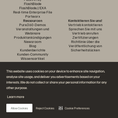
FlashBlade
FlashBlade//EXA
Real-time Enterprise File
Portworx
Ressourcen
Kontaktieren Sie uns!
Pure360-Demos
Vertrieb kontaktieren
Veranstaltungen und
Sprechen Sie mit uns
Webinare
Vertrieb anrufen
Produktankündigungen
Zertifizierungen
Newsroom
Richtlinie über die
Blog
Veröffentlichung von
Kundenberichte
Sicherheitslücken
Kunden-Community
Wissensartikel
This website uses cookies on your device to enhance site navigation,
Diskutiere mit
analyse site usage, and deliver you advertisements based on your
Folgen Sie den Everpure Social Media Kanälen
interests. We do not collect or share your personal information for any
other purpose.
Learn more
© 2026 Everpure, Inc. Alle Rechte vorbehalten.
Datenschutz
Nutzungsbedingungen der Website
Rechtliche Hinweise
Impressum
Allow Cookies
Reject Cookies
Cookie Preferences
Vertrauenszentrum
Cookie-Einstellungen
Meine Daten nicht verkaufen oder weitergeben