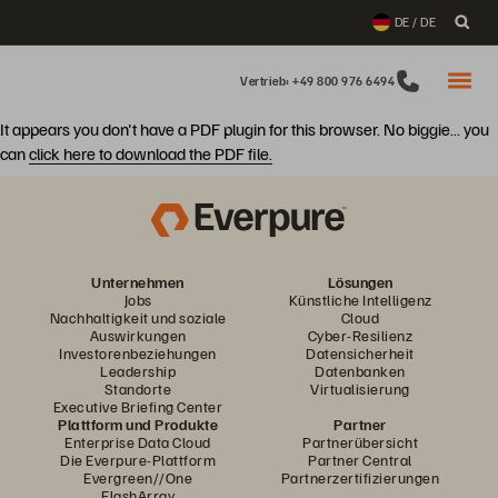
DE / DE
Vertrieb: +49 800 976 6494
It appears you don't have a PDF plugin for this browser. No biggie... you
can
click here to download the PDF file.
Unternehmen
Lösungen
Jobs
Künstliche Intelligenz
Nachhaltigkeit und soziale
Cloud
Auswirkungen
Cyber-Resilienz
Investorenbeziehungen
Datensicherheit
Leadership
Datenbanken
Standorte
Virtualisierung
Executive Briefing Center
Plattform und Produkte
Partner
Enterprise Data Cloud
Partnerübersicht
Die Everpure-Plattform
Partner Central
Evergreen//One
Partnerzertifizierungen
FlashArray