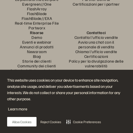
Evergreen//One
Certificazioni per i partner
FlashArray
FlashBlade
FlashBlade//EXA
Real-time Enterprise File
Portworx
Risorse
Contattaci
Demo
Contatta l'ufficio vendite
Eventi e webinar
Avvia una chat con il
Annunci di prodotti
personale di vendita
Newsroom
Chiama l'ufficio vendite
Blog
Certificazioni
Storie dei clienti
Policy per la divulgazione delle
Community dei clienti
vulnerabilità
Articolo della knowledge base
This website uses cookies on your device to enhance site navigation,
analyse site usage, and deliver you advertisements based on your
Partecipa alla conversazione
interests. We do not collect or share your personal information for any
Segui tutti i canali social ufficiali di Everpure
other purpose.
Learn more
© 2026 Everpure, Inc. Tutti i diritti sono riservati.
Allow Cookies
Reject Cookies
Cookie Preferences
Privacy
Termini del sito Web
Note legali
Trust Center
Impostazioni dei cookie
Non vendere e non condividere i miei dati