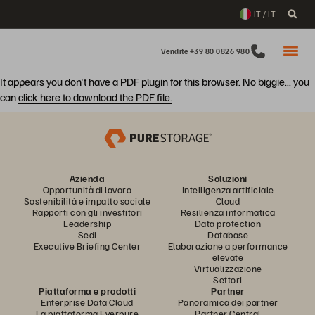
IT / IT
Vendite +39 80 0826 980
It appears you don't have a PDF plugin for this browser. No biggie... you
can
click here to download the PDF file.
Azienda
Soluzioni
Opportunità di lavoro
Intelligenza artificiale
Sostenibilità e impatto sociale
Cloud
Rapporti con gli investitori
Resilienza informatica
Leadership
Data protection
Sedi
Database
Executive Briefing Center
Elaborazione a performance
elevate
Virtualizzazione
Settori
Piattaforma e prodotti
Partner
Enterprise Data Cloud
Panoramica dei partner
La piattaforma Everpure
Partner Central