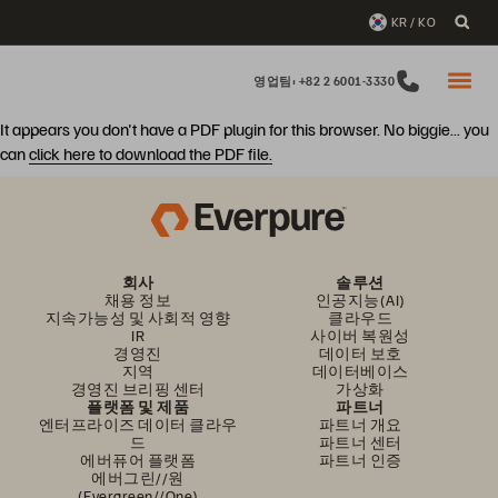
KR / KO
영업팀: +82 2 6001-3330
It appears you don't have a PDF plugin for this browser. No biggie... you
can
click here to download the PDF file.
회사
솔루션
채용 정보
인공지능(AI)
지속가능성 및 사회적 영향
클라우드
IR
사이버 복원성
경영진
데이터 보호
지역
데이터베이스
경영진 브리핑 센터
가상화
플랫폼 및 제품
파트너
엔터프라이즈 데이터 클라우
파트너 개요
드
파트너 센터
에버퓨어 플랫폼
파트너 인증
에버그린//원
(Evergreen//One)