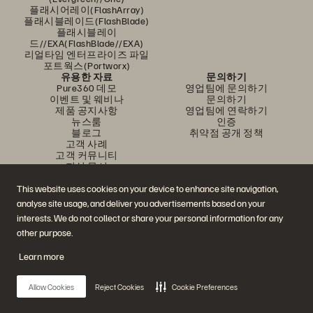
플래시어레이(FlashArray)
플래시블레이드(FlashBlade)
플래시블레이
드//EXA(FlashBlade//EXA)
리얼타임 엔터프라이즈 파일
포트웍스(Portworx)
유용한 자료
문의하기
Pure360 데모
영업팀에 문의하기
이벤트 및 웨비나
문의하기
제품 공지사항
영업팀에 연락하기
뉴스룸
인증
블로그
취약점 공개 정책
고객 사례
고객 커뮤니티
지식 문서
This website uses cookies on your device to enhance site navigation,
analyse site usage, and deliver you advertisements based on your
문의하기
interests. We do not collect or share your personal information for any
에버퓨어(Everpure) 공식 소셜미디어 팔로우하기
other purpose.
Learn more
© 2026 Everpure, Inc. All rights reserved.
Allow Cookies
Reject Cookies
Cookie Preferences
개인정보 보호 정책
웹사이트 약관
법적 정보
트러스트 센터
쿠키 설정
개인정보 판매 또는 공유 금지