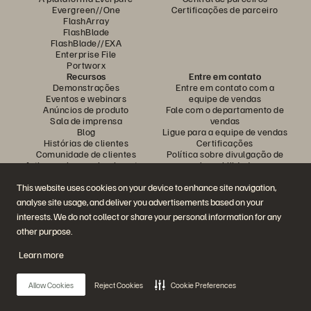
Evergreen//One
Certificações de parceiro
FlashArray
FlashBlade
FlashBlade//EXA
Enterprise File
Portworx
Recursos
Entre em contato
Demonstrações
Entre em contato com a
Eventos e webinars
equipe de vendas
Anúncios de produto
Fale com o departamento de
Sala de imprensa
vendas
Blog
Ligue para a equipe de vendas
Histórias de clientes
Certificações
Comunidade de clientes
Política sobre divulgação de
Artigos sobre conhecimentos
vulnerabilidades
This website uses cookies on your device to enhance site navigation,
analyse site usage, and deliver you advertisements based on your
Participe da conversa
interests. We do not collect or share your personal information for any
Siga todas as redes sociais da Everpure
other purpose.
Learn more
© 2026 Everpure, Inc. Todos os direitos reservados.
Allow Cookies
Reject Cookies
Cookie Preferences
Privacidade
Termos do site
Questões legais
Central de confiabilidade
Configurações de cookies
Não vender nem compartilhar meus dados