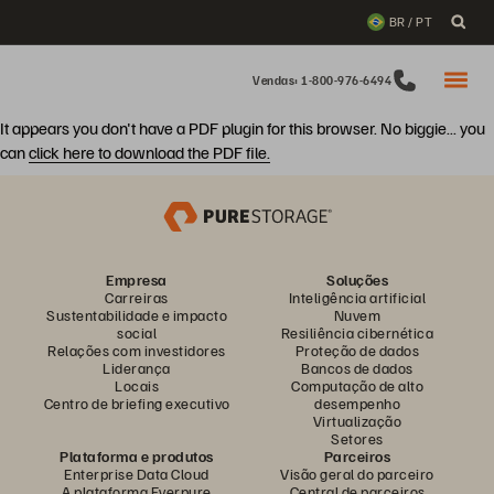
BR / PT
Vendas: 1-800-976-6494
It appears you don't have a PDF plugin for this browser. No biggie... you
can
click here to download the PDF file.
Empresa
Soluções
Carreiras
Inteligência artificial
Sustentabilidade e impacto
Nuvem
social
Resiliência cibernética
Relações com investidores
Proteção de dados
Liderança
Bancos de dados
Locais
Computação de alto
Centro de briefing executivo
desempenho
Virtualização
Setores
Plataforma e produtos
Parceiros
Enterprise Data Cloud
Visão geral do parceiro
A plataforma Everpure
Central de parceiros