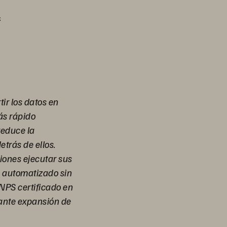
l
ir los datos en
ás rápido
 reduce la
etrás de ellos.
iones ejecutar sus
 automatizado sin
 NPS certificado en
tante expansión de