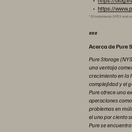
https://blog.
https://www.p
* El tratamiento OPEX está suj
###
Acerca de Pure 
Pure Storage (NYS
una ventaja comer
crecimiento en la h
complejidad y el g
Pure ofrece una e
operaciones como
problemas en múlti
el uno por ciento 
Pure se encuentra 