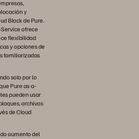
 empresas,
olocación y
oud Block de Pure.
Service ofrece
ce flexibilidad
ticas y opciones de
s familiarizadas
ndo solo por lo
que Pure as-a-
ntes pueden usar
bloques, archivos
avés de Cloud
ido aumento del