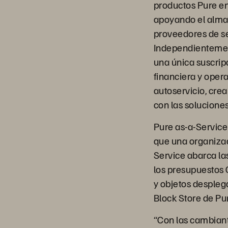
productos Pure en
apoyando el almac
proveedores de ser
Independientemen
una única suscripc
financiera y opera
autoservicio, cre
con las solucione
Pure as-a-Service
que una organizac
Service abarca la
los presupuestos
y objetos desplega
Block Store de Pu
“Con las cambiant