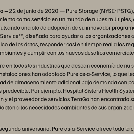
co –
22 de junio de 2020 — Pure Storage (NYSE: PSTG),
iento como servicio en un mundo de nubes múltiples, 
mpulsando una ola de adopción de su innovador progra
a-Service™, diseñado para ayudar a las organizaciones 
ico de los datos, responder casi en tiempo real a los req
ambiantes y cumplir con los nuevos desafíos comerciale
ure en todas las industrias que desean economía de nu
 instalaciones han adoptado Pure as-a-Service, lo que le
ad de almacenamiento adicional bajo demanda con poc
 predecible. Por ejemplo, Hospital Sisters Health Syste
 y el proveedor de servicios TeraGo han encontrado s
adaptan a las necesidades cambiantes de sus organizac
segundo aniversario, Pure as-a-Service ofrece toda la c