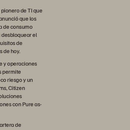
 pionero de TI que
anunció que los
ma de consumo
a desbloquear el
uisitos de
s de hoy.
be y operaciones
s permite
o riesgo y un
ms, Citizen
oluciones
iones con Pure as-
artera de