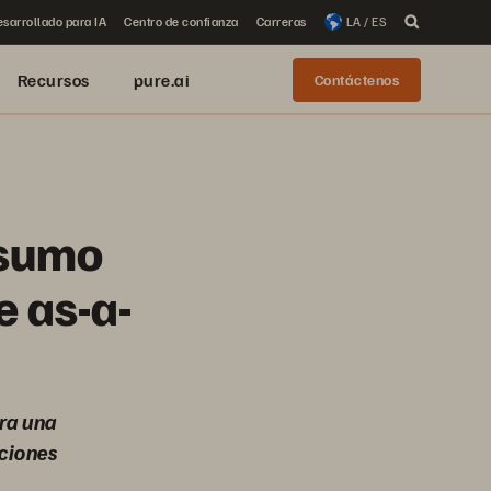
sarrollado para IA
Centro de confianza
Carreras
LA / ES
Recursos
pure.ai
Contáctenos
nsumo
e as-a-
ara una
aciones