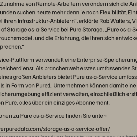
e Zunahme von Remote-Arbeitern verändern sich die A
 Kunden suchen heute mehr denn je nach Flexibilität, Ei
i ihren Infrastruktur-Anbietern“, erklärte Rob Walters, 
f Storage as-a-Service bei Pure Storage. „Pure as-a-Ser
uchsmodell und die Erfahrung, die ihren sich entwick
sprechen.“
vice-Plattform verwandelt eine Enterprise-Speicherum
peicherdienst. Als branchenweit erstes umfassendes St
ines großen Anbieters bietet Pure as-a-Service umfas
 in Form von Pure1. Unternehmen können damit eine e
cherumgebung effizient verwalten, einschließlich ers
n Pure, alles über ein einziges Abonnement.
onen zu Pure as-a-Service finden Sie unter:
everpuredata.com/storage-as-a-service-offer/