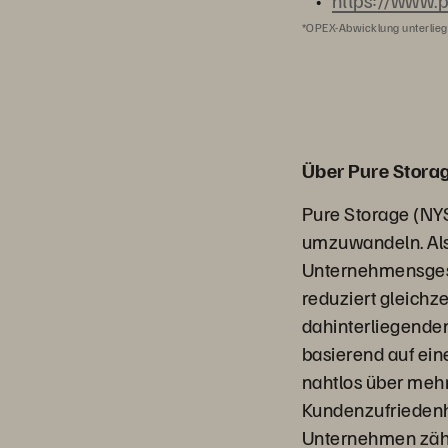
https://www.p
*OPEX-Abwicklung unterlieg
Über Pure Stora
Pure Storage (NY
umzuwandeln. Als
Unternehmensgesc
reduziert gleichz
dahinterliegenden
basierend auf ein
nahtlos über mehr
Kundenzufriedenh
Unternehmen zähl