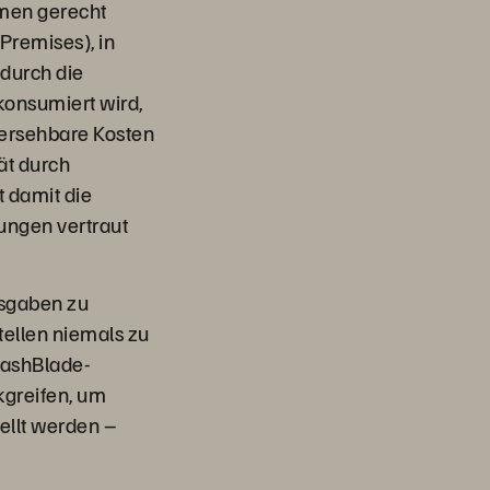
hmen gerecht
Premises), in
durch die
konsumiert wird,
hersehbare Kosten
tät durch
t damit die
ungen vertraut
usgaben zu
tellen niemals zu
FlashBlade-
kgreifen, um
tellt werden –