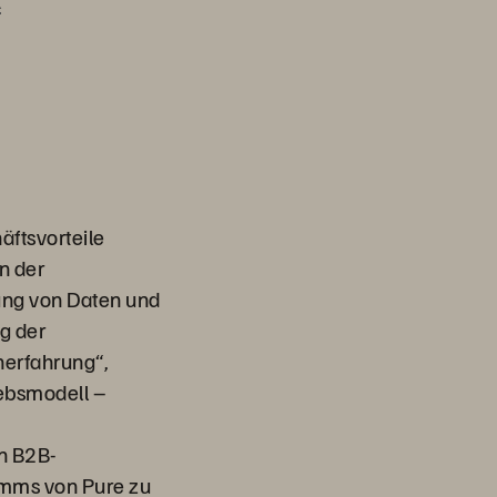
l
ftsvorteile
n der
ung von Daten und
g der
nerfahrung“,
iebsmodell –
n B2B-
amms von Pure zu