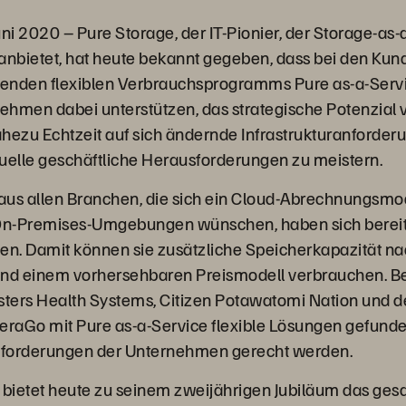
uni 2020 – Pure Storage, der IT-Pionier, der Storage-as-
anbietet, hat heute bekannt gegeben, dass bei den Kun
enden flexiblen Verbrauchsprogramms Pure as-a-Servic
nehmen dabei unterstützen, das strategische Potenzial
nahezu Echtzeit auf sich ändernde Infrastrukturanforder
uelle geschäftliche Herausforderungen zu meistern.
aus allen Branchen, die sich ein Cloud-Abrechnungsmo
 On-Premises-Umgebungen wünschen, haben sich bereits
en. Damit können sie zusätzliche Speicherkapazität na
und einem vorhersehbaren Preismodell verbrauchen. Be
sters Health Systems, Citizen Potawatomi Nation und d
eraGo mit Pure as-a-Service flexible Lösungen gefunden
forderungen der Unternehmen gerecht werden.
 bietet heute zu seinem zweijährigen Jubiläum das ges