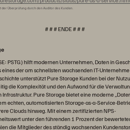
urestorage.com/products/staas/pure-as-a-service.htm
t der Überprüfung durch den Auditor des Kunden.
# # # ENDE # # #
ge
SE: PSTG) hilft modernen Unternehmen, Daten in Geschä
 eines der am schnellsten wachsenden IT-Unternehme
hichte unterstützt Pure Storage Kunden bei der Nutz
eitig die Komplexität und den Aufwand für die Verwaltun
 Infrastruktur. Pure Storage bietet eine moderne „Date
em echten, automatisierten Storage-as-a-Service-Betr
ere Clouds hinweg. Mit einem zertifizierten NPS-
eitswert unter den führenden 1 Prozent der bewertete
en die Mitglieder des ständig wachsenden Kundenst