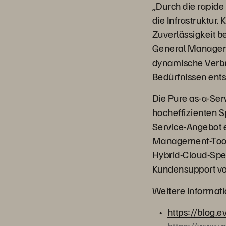
„Durch die rapid
die Infrastruktur.
Zuverlässigkeit be
General Manager o
dynamische Verbra
Bedürfnissen ent
Die Pure as-a-Ser
hocheffizienten S
Service-Angebot e
Management-Tools
Hybrid-Cloud-Spei
Kundensupport vo
Weitere Informati
https://blog.