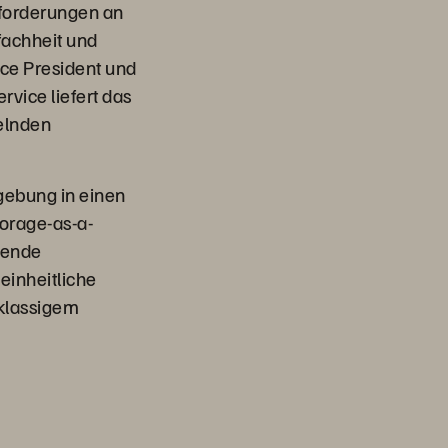
nforderungen an
nfachheit und
Vice President und
vice liefert das
elnden
gebung in einen
orage-as-a-
sende
inheitliche
tklassigem