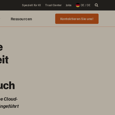
Speziell für KI
Trust Center
Jobs
DE / DE
r
Ressourcen
Kontaktieren Sie uns!
e
it
uch
ne Cloud-
ingeführt