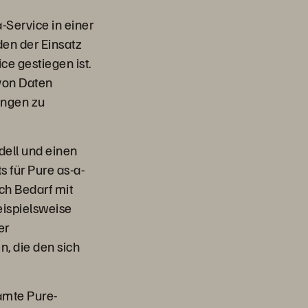
a-Service in einer
den der Einsatz
e gestiegen ist.
 von Daten
ungen zu
dell und einen
 für Pure as-a-
ch Bedarf mit
ispielsweise
er
, die den sich
amte Pure-