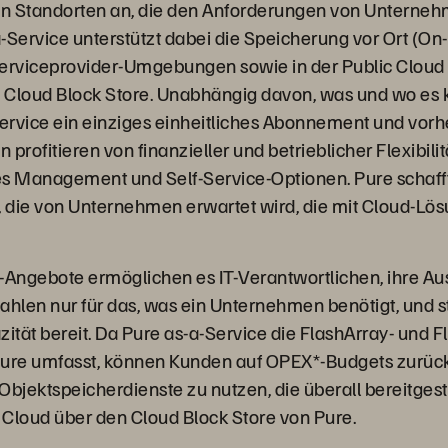
 an Standorten an, die den Anforderungen von Unterne
-Service unterstützt dabei die Speicherung vor Ort (On-
erviceprovider-Umgebungen sowie in der Public Cloud 
 Cloud Block Store. Unabhängig davon, was und wo es 
Service ein einziges einheitliches Abonnement und vor
n profitieren von finanzieller und betrieblicher Flexibili
tes Management und Self-Service-Optionen. Pure schaff
die von Unternehmen erwartet wird, die mit Cloud-Lös
-Angebote ermöglichen es IT-Verantwortlichen, ihre A
ahlen nur für das, was ein Unternehmen benötigt, und s
zität bereit. Da Pure as-a-Service die FlashArray- und 
Pure umfasst, können Kunden auf OPEX*-Budgets zurüc
 Objektspeicherdienste zu nutzen, die überall bereitges
c Cloud über den Cloud Block Store von Pure.