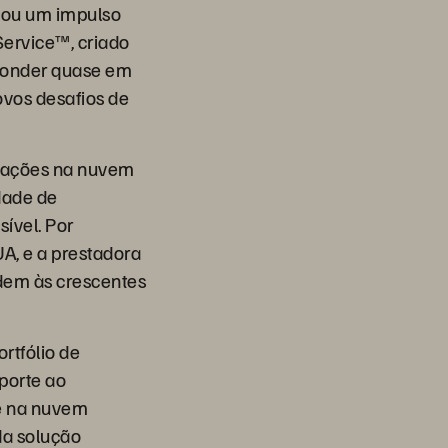
gou um impulso
Service™, criado
sponder quase em
ovos desafios de
erações na nuvem
dade de
ível. Por
A, e a prestadora
dem às crescentes
rtfólio de
porte ao
e na nuvem
da solução