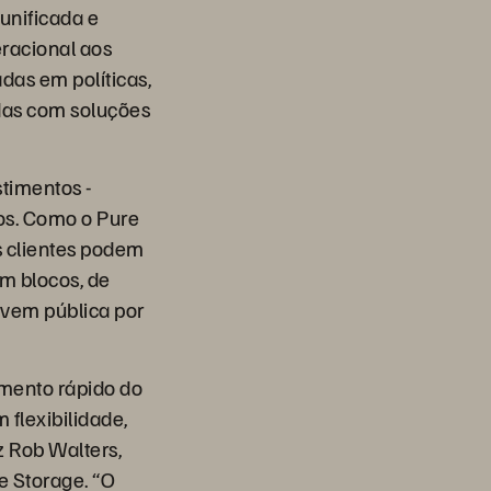
unificada e
peracional aos
das em políticas,
adas com soluções
stimentos -
os. Como o Pure
s clientes podem
m blocos, de
uvem pública por
mento rápido do
 flexibilidade,
z Rob Walters,
e Storage. “O