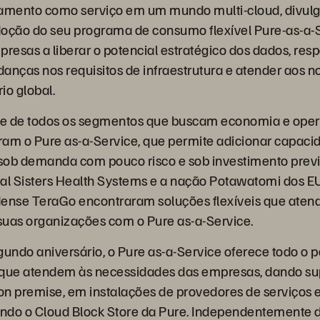
mento como serviço em um mundo multi-cloud, divul
adoção do seu programa de consumo flexível Pure-as-a-
presas a liberar o potencial estratégico dos dados, re
anças nos requisitos de infraestrutura e atender aos n
io global.
ure de todos os segmentos que buscam economia e op
am o Pure as-a-Service, que permite adicionar capaci
b demanda com pouco risco e sob investimento previs
al Sisters Health Systems e a nação Potawatomi dos EU
dense TeraGo encontraram soluções flexíveis que aten
suas organizações com o Pure as-a-Service.
ndo aniversário, o Pure as-a-Service oferece todo o po
 que atendem às necessidades das empresas, dando su
 premise, em instalações de provedores de serviços 
ando o Cloud Block Store da Pure. Independentemente 