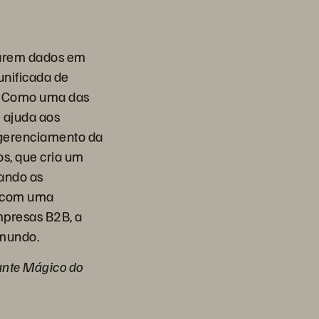
marem dados em
unificada de
e. Como uma das
e ajuda aos
e gerenciamento da
s, que cria um
cando as
E com uma
mpresas B2B, a
 mundo.
ante Mágico do