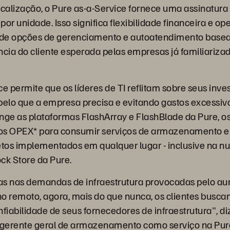
ocalização, o Pure as-a-Service fornece uma assinatura 
 por unidade. Isso significa flexibilidade financeira e o
o de opções de gerenciamento e autoatendimento basea
ncia do cliente esperada pelas empresas já familiariz
e permite que os líderes de TI reflitam sobre seus inve
elo que a empresa precisa e evitando gastos excessiv
nge as plataformas FlashArray e FlashBlade da Pure, o
os OPEX* para consumir serviços de armazenamento e
etos implementados em qualquer lugar - inclusive na n
ck Store da Pure.
 nas demandas de infraestrutura provocadas pelo au
o remoto, agora, mais do que nunca, os clientes buscam
fiabilidade de seus fornecedores de infraestrutura", di
e gerente geral de armazenamento como serviço na Pur