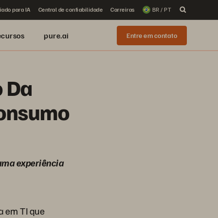
iado para IA
Central de confiabilidade
Carreiras
BR / PT
ecursos
pure.ai
Entre em contato
o Da
Consumo
 uma experiência
a em TI que