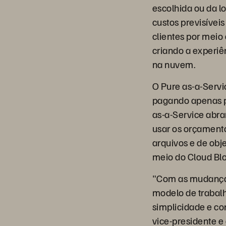
escolhida ou da l
custos previsíveis
clientes por mei
criando a experiê
na nuvem.
O Pure as-a-Servic
pagando apenas p
as-a-Service abra
usar os orçament
arquivos e de obj
meio do Cloud Blo
"Com as mudanças
modelo de trabalh
simplicidade e con
vice-presidente 