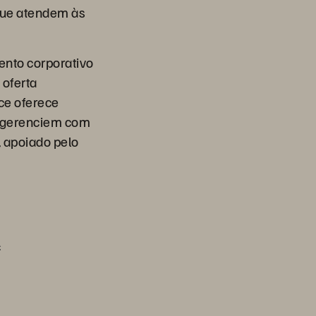
que atendem às
nto corporativo
 oferta
ce oferece
s gerenciem com
 apoiado pelo
l