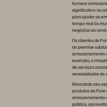
fornece armazena
significativo na 
para ajudar as em
tempo real às mud
negócios do cenár
Os clientes da P
on premise adotar
armazenamento so
exemplo, o Hospit
de serviços cana
necessidades de 
Marcando seu segu
produtos da Pure
armazenamento on
pública, aproveit