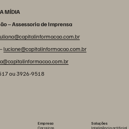
COM A MÍDIA
ção – Assessoria de Imprensa
juliana@capitalinformacao.com.br
 –
luciane@capitalinformacao.com.br
la@capitalinformacao.com.br
9517 ou 3926-9518
Empresa
Soluções
Carreiras
Inteligência artificial