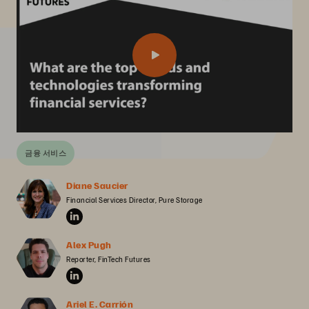
금융 서비스
Diane Saucier
Financial Services Director, Pure Storage
Alex Pugh
Reporter, FinTech Futures
Ariel E. Carrión