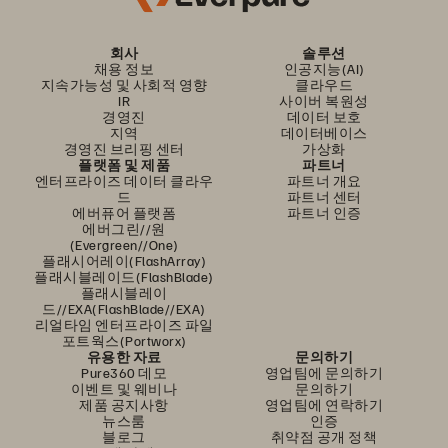
회사
솔루션
채용 정보
인공지능(AI)
지속가능성 및 사회적 영향
클라우드
IR
사이버 복원성
경영진
데이터 보호
지역
데이터베이스
경영진 브리핑 센터
가상화
플랫폼 및 제품
파트너
엔터프라이즈 데이터 클라우
파트너 개요
드
파트너 센터
에버퓨어 플랫폼
파트너 인증
에버그린//원
(Evergreen//One)
플래시어레이(FlashArray)
플래시블레이드(FlashBlade)
플래시블레이
드//EXA(FlashBlade//EXA)
리얼타임 엔터프라이즈 파일
포트웍스(Portworx)
유용한 자료
문의하기
Pure360 데모
영업팀에 문의하기
이벤트 및 웨비나
문의하기
제품 공지사항
영업팀에 연락하기
뉴스룸
인증
블로그
취약점 공개 정책