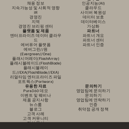
채용 정보
인공지능(AI)
지속가능성 및 사회적 영향
클라우드
IR
사이버 복원성
경영진
데이터 보호
지역
데이터베이스
경영진 브리핑 센터
가상화
플랫폼 및 제품
파트너
엔터프라이즈 데이터 클라우
파트너 개요
드
파트너 센터
에버퓨어 플랫폼
파트너 인증
에버그린//원
(Evergreen//One)
플래시어레이(FlashArray)
플래시블레이드(FlashBlade)
플래시블레이
드//EXA(FlashBlade//EXA)
리얼타임 엔터프라이즈 파일
포트웍스(Portworx)
유용한 자료
문의하기
Pure360 데모
영업팀에 문의하기
이벤트 및 웨비나
문의하기
제품 공지사항
영업팀에 연락하기
뉴스룸
인증
블로그
취약점 공개 정책
고객 사례
고객 커뮤니티
지식 문서