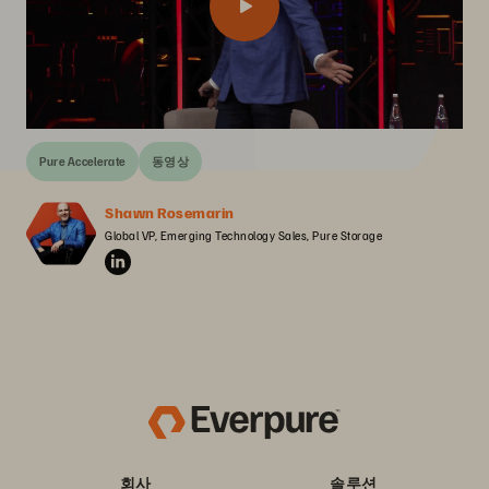
Pure Accelerate
동영상
Shawn Rosemarin
Global VP, Emerging Technology Sales, Pure Storage
회사
솔루션