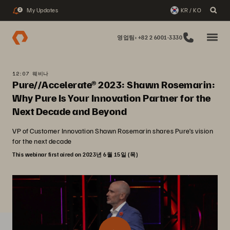
My Updates
KR / KO
2
영업팀: +82 2 6001-3330
12:07 웨비나
Pure//Accelerate® 2023: Shawn Rosemarin:
Why Pure Is Your Innovation Partner for the
Next Decade and Beyond
VP of Customer Innovation Shawn Rosemarin shares Pure’s vision
for the next decade
This webinar first aired on 2023년 6월 15일 (목)