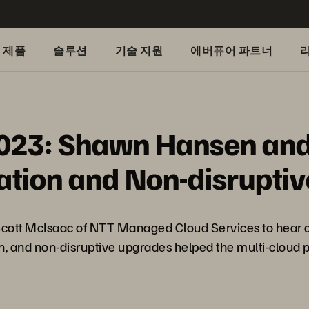
제품
솔루션
기술 지원
에버퓨어 파트너
2023: Shawn Hansen and
ation and Non-disrupti
ott McIsaac of NTT Managed Cloud Services to hear ab
on, and non-disruptive upgrades helped the multi-cloud p