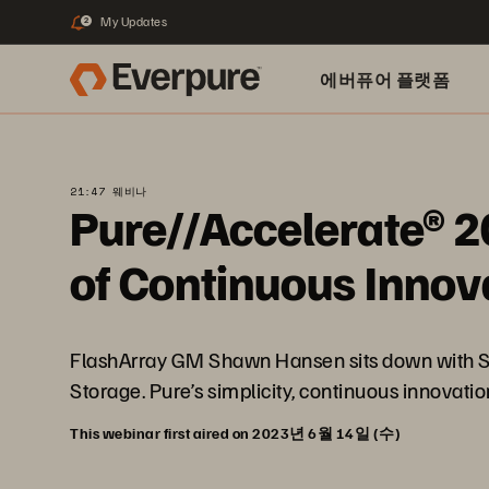
My Updates
2
에버퓨어 플랫폼
21:47 웨비나
Pure//Accelerate® 
of Continuous Innov
FlashArray GM Shawn Hansen sits down with Sc
Storage. Pure’s simplicity, continuous innovati
This webinar first aired on 2023년 6월 14일 (수)