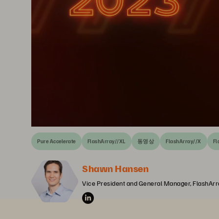
Pure Accelerate
FlashArray//XL
동영상
FlashArray//X
Fl
Shawn Hansen
Vice President and General Manager, FlashArr