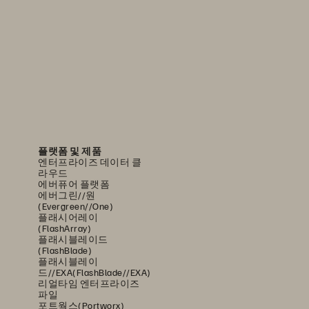
플랫폼 및 제품
엔터프라이즈 데이터 클
라우드
에버퓨어 플랫폼
에버그린//원
(Evergreen//One)
플래시어레이
(FlashArray)
플래시블레이드
(FlashBlade)
플래시블레이
드//EXA(FlashBlade//EXA)
리얼타임 엔터프라이즈
파일
포트웍스(Portworx)