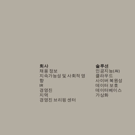
회사
솔루션
채용 정보
인공지능(AI)
지속가능성 및 사회적 영
클라우드
향
사이버 복원성
IR
데이터 보호
경영진
데이터베이스
지역
가상화
경영진 브리핑 센터