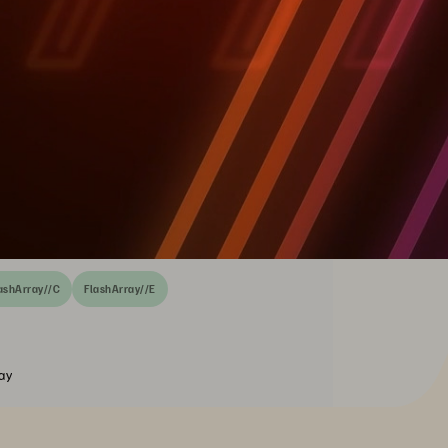
ashArray//C
FlashArray//E
ay