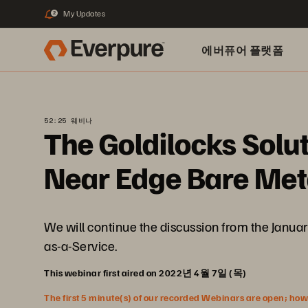
My Updates
2
에버퓨어 플랫폼
52:25 웨비나
The Goldilocks Solu
Near Edge Bare Meta
We will continue the discussion from the Janua
as-a-Service.
This webinar first aired on 2022년 4월 7일 (목)
The first 5 minute(s) of our recorded Webinars are open; howeve