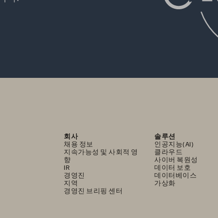
회사
솔루션
채용 정보
인공지능(AI)
지속가능성 및 사회적 영
클라우드
향
사이버 복원성
IR
데이터 보호
경영진
데이터베이스
지역
가상화
경영진 브리핑 센터