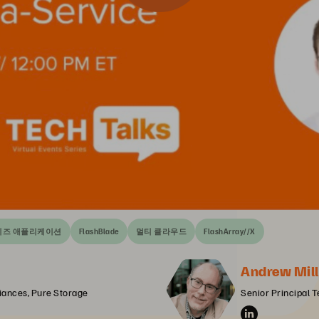
이즈 애플리케이션
FlashBlade
멀티 클라우드
FlashArray//X
Andrew Mill
liances, Pure Storage
Senior Principal T