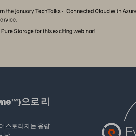
rom the January TechTalks - “Connected Cloud with Azur
ervice.
 Pure Storage for this exciting webinar!
One™)으로 리
퓨어스토리지는 용량
니다.