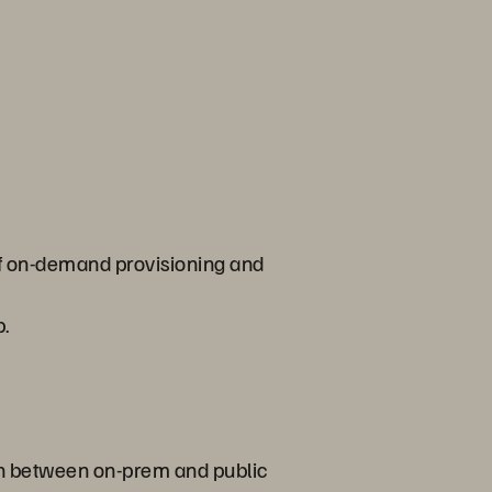
s of on-demand provisioning and
p.
ion between on-prem and public