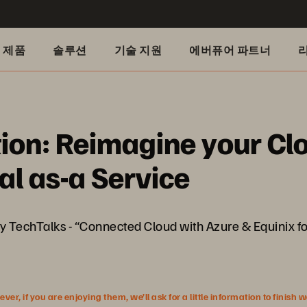
제품
솔루션
기술 지원
에버퓨어 파트너
tion: Reimagine your Cl
l as-a Service
ry TechTalks - “Connected Cloud with Azure & Equinix 
r, if you are enjoying them, we’ll ask for a little information to finish 