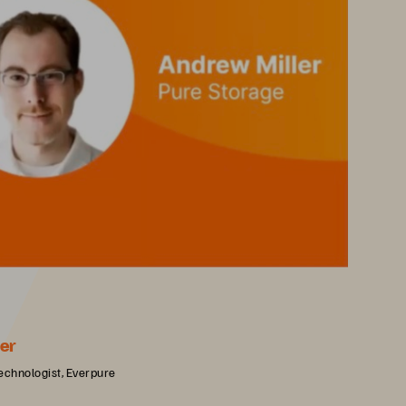
er
echnologist, Everpure