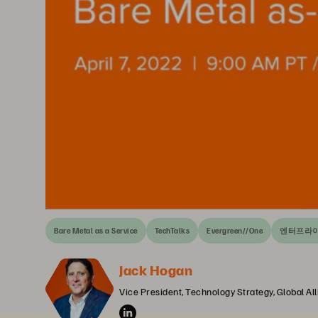
Bare Metal as a Service
TechTalks
Evergreen//One
엔터프라
Jack Hogan
Vice President, Technology Strategy, Global Al