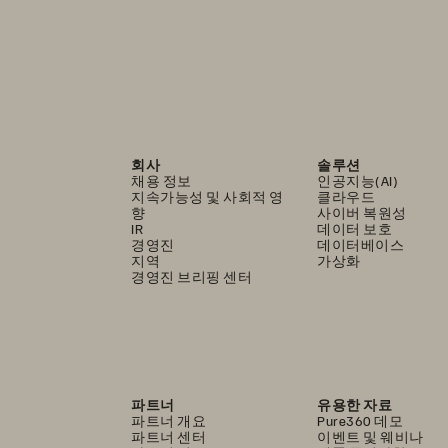
회사
솔루션
채용 정보
인공지능(AI)
지속가능성 및 사회적 영
클라우드
향
사이버 복원성
IR
데이터 보호
경영진
데이터베이스
지역
가상화
경영진 브리핑 센터
파트너
유용한 자료
파트너 개요
Pure360 데모
파트너 센터
이벤트 및 웨비나