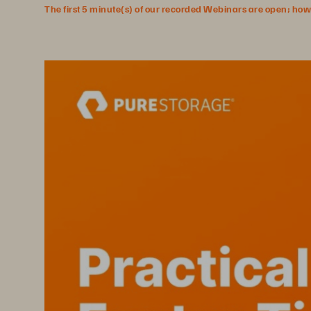
The first 5 minute(s) of our recorded Webinars are open; howeve