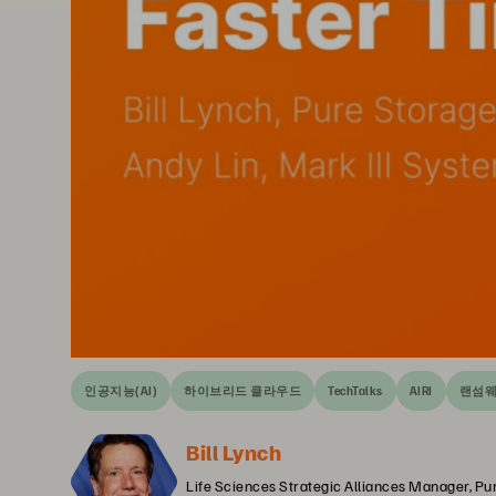
인공지능(AI)
하이브리드 클라우드
TechTalks
AIRI
랜섬
Bill Lynch
Life Sciences Strategic Alliances Manager, Pu