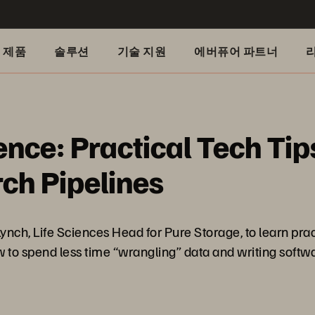
제품
솔루션
기술 지원
에버퓨어 파트너
ence: Practical Tech Ti
ch Pipelines
 Lynch, Life Sciences Head for Pure Storage, to learn pra
w to spend less time “wrangling” data and writing softw