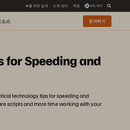
AI를 위한 설계
신뢰 센터
채용
KR / KO
리소스
문의하기
ps for Speeding and
ctical technology tips for speeding and
are scripts and more time working with your