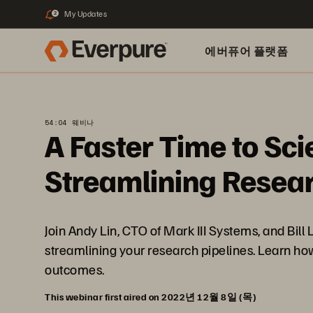
My Updates
2
에버퓨어 플랫폼
54:04 웨비나
A Faster Time to Sci
Streamlining Resear
Join Andy Lin, CTO of Mark III Systems, and Bill
streamlining your research pipelines. Learn ho
outcomes.
This webinar first aired on 2022년 12월 8일 (목)